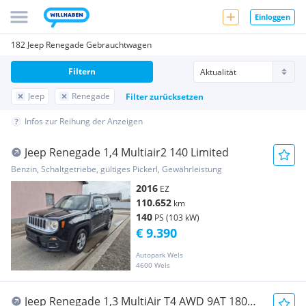
Einloggen
182 Jeep Renegade Gebrauchtwagen
Filtern
Jeep
Renegade
Filter zurücksetzen
Infos zur Reihung der Anzeigen
Jeep Renegade 1,4 Multiair2 140 Limited
Benzin, Schaltgetriebe, gültiges Pickerl, Gewährleistung
2016
EZ
110.652
km
140
PS (103 kW)
€ 9.390
Autopark Wels
4600 Wels
Jeep Renegade 1,3 MultiAir T4 AWD 9AT 180