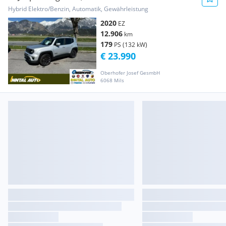
PHEV
Hybrid Elektro/Benzin, Automatik, Gewährleistung
2020
EZ
12.906
km
179
PS (132 kW)
€ 23.990
Oberhofer Josef GesmbH
6068 Mils