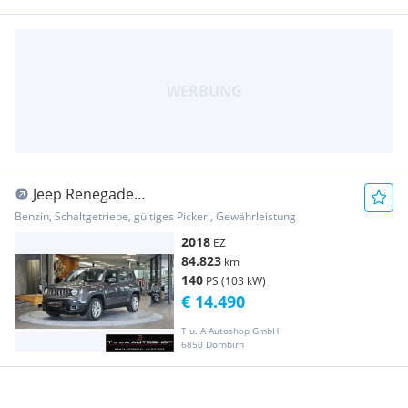
Jeep Renegade
*Lenkradheizung*Tempomat*Dachreling*
Benzin, Schaltgetriebe, gültiges Pickerl, Gewährleistung
2018
EZ
84.823
km
140
PS (103 kW)
€ 14.490
T u. A Autoshop GmbH
6850 Dornbirn