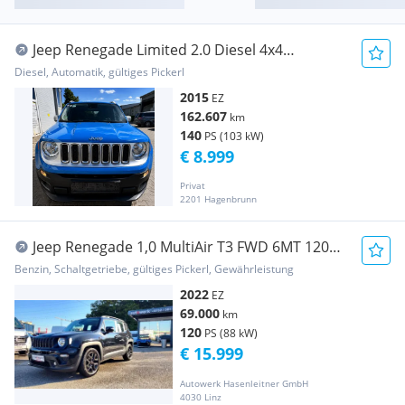
Jeep Renegade Limited 2.0 Diesel 4x4
Automatik 140PS | Leder
Diesel, Automatik, gültiges Pickerl
2015
EZ
162.607
km
140
PS (103 kW)
€ 8.999
Privat
2201 Hagenbrunn
Jeep Renegade 1,0 MultiAir T3 FWD 6MT 120
Night Eagle
Benzin, Schaltgetriebe, gültiges Pickerl, Gewährleistung
2022
EZ
69.000
km
120
PS (88 kW)
€ 15.999
Autowerk Hasenleitner GmbH
4030 Linz