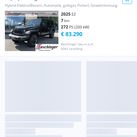
Hybrid Elektro/Benzin, Automatik, gültiges Pickerl, Gewährleistung
2025
EZ
7
km
272
PS (200 kW)
€ 83.290
Baschinger Ges.m.b.H.
4060 Leonding