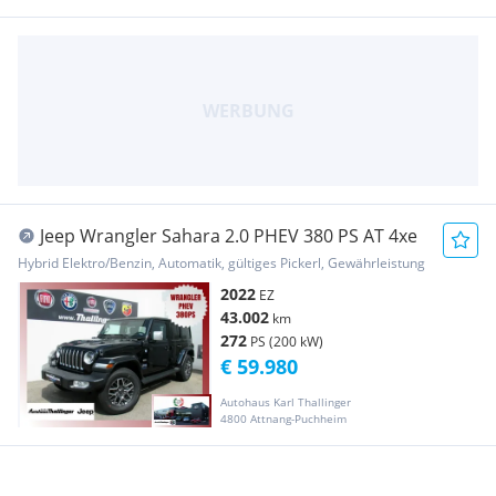
Jeep Wrangler Sahara 2.0 PHEV 380 PS AT 4xe
Hybrid Elektro/Benzin, Automatik, gültiges Pickerl, Gewährleistung
2022
EZ
43.002
km
272
PS (200 kW)
€ 59.980
Autohaus Karl Thallinger
4800 Attnang-Puchheim