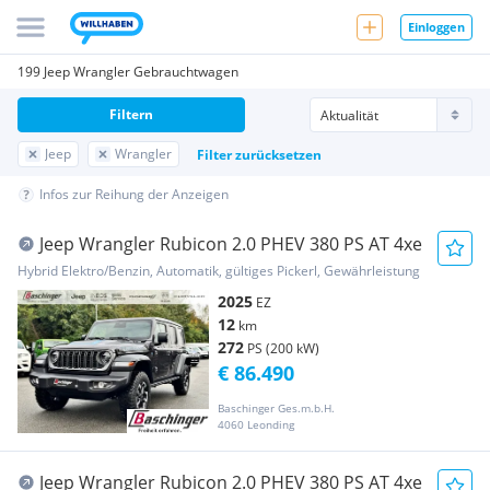
Einloggen
199 Jeep Wrangler Gebrauchtwagen
Filtern
Jeep
Wrangler
Filter zurücksetzen
Infos zur Reihung der Anzeigen
Jeep Wrangler Rubicon 2.0 PHEV 380 PS AT 4xe
Hybrid Elektro/Benzin, Automatik, gültiges Pickerl, Gewährleistung
2025
EZ
12
km
272
PS (200 kW)
€ 86.490
Baschinger Ges.m.b.H.
4060 Leonding
Jeep Wrangler Rubicon 2.0 PHEV 380 PS AT 4xe