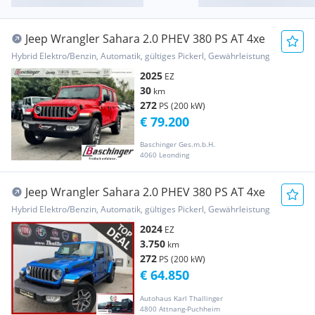
Jeep Wrangler Sahara 2.0 PHEV 380 PS AT 4xe
Hybrid Elektro/Benzin, Automatik, gültiges Pickerl, Gewährleistung
2025
EZ
30
km
272
PS (200 kW)
€ 79.200
Baschinger Ges.m.b.H.
4060 Leonding
Jeep Wrangler Sahara 2.0 PHEV 380 PS AT 4xe
Hybrid Elektro/Benzin, Automatik, gültiges Pickerl, Gewährleistung
2024
EZ
3.750
km
272
PS (200 kW)
€ 64.850
Autohaus Karl Thallinger
4800 Attnang-Puchheim