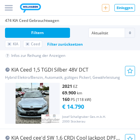
Einloggen
474 KIA Ceed Gebrauchtwagen
Filtern
KIA
Ceed
Filter zurücksetzen
Infos zur Reihung der Anzeigen
KIA Ceed 1,5 TGDI Silber 48V DCT
Hybrid Elektro/Benzin, Automatik, gültiges Pickerl, Gewährleistung
2021
EZ
69.900
km
160
PS (118 kW)
€ 14.790
Josef Schallgruber Ges.m.b.H.
2000 Stockerau
KIA Ceed cee'd SW 1,6 CRDi Cool Jackpot DPF