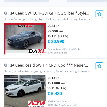
KIA Ceed SW 1,0 T-GDI GPF ISG Silber *Style
Paket*
Benzin, Schaltgetriebe, gültiges Pickerl, Gewährleistung, Garantie
2024
EZ
29.990
km
101
PS (74 kW)
€ 20.990
Daxl Auto und Zweirad GmbH
4707 Schlüßlberg
KIA Ceed cee'd SW 1,4 CRDi Cool*** Neuer
Service***
Diesel, Schaltgetriebe, gültiges Pickerl, Gewährleistung, Garantie
2013
EZ
191.000
km
90
PS (66 kW)
€ 5.480
ADM-Automobile
3491 Straß im Straßertale