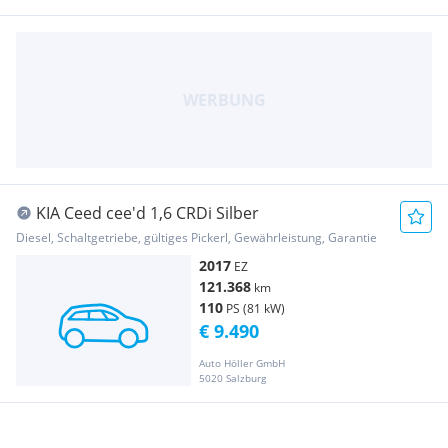
KIA Ceed cee'd 1,6 CRDi Silber
Diesel, Schaltgetriebe, gültiges Pickerl, Gewährleistung, Garantie
2017
EZ
121.368
km
110
PS (81 kW)
€ 9.490
Auto Höller GmbH
5020 Salzburg