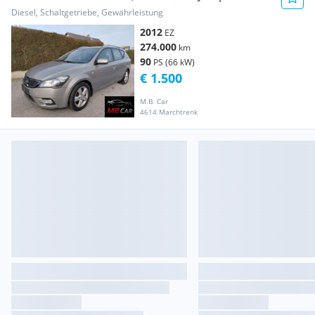
ISG
Diesel, Schaltgetriebe, Gewährleistung
2012
EZ
274.000
km
90
PS (66 kW)
€ 1.500
M.B. Car
4614 Marchtrenk