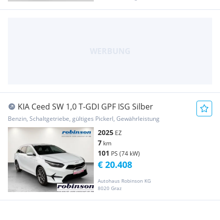
KIA Ceed SW 1,0 T-GDI GPF ISG Silber
Benzin, Schaltgetriebe, gültiges Pickerl, Gewährleistung
2025
EZ
7
km
101
PS (74 kW)
€ 20.408
Autohaus Robinson KG
8020 Graz