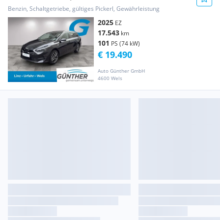
Benzin, Schaltgetriebe, gültiges Pickerl, Gewährleistung
2025
EZ
17.543
km
101
PS (74 kW)
€ 19.490
Auto Günther GmbH
4600 Wels