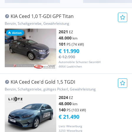
KIA Ceed 1,0 T-GDI GPF Titan
Benzin, Schaltgetriebe, Gewährleistung
2021
EZ
Aktion
48.000
km
101
PS (74 kW)
€ 11.990
€ 12.990
Automobile Schuster GesmbH
4664 Laakirchen
KIA Ceed Cee'd Gold 1,5 TGDI
Benzin, Schaltgetriebe, gültiges Pickerl, Gewährleistung
2024
EZ
48.000
km
140
PS (103 kW)
€ 21.490
Lietz Wieselburg
3250 Wieselburg