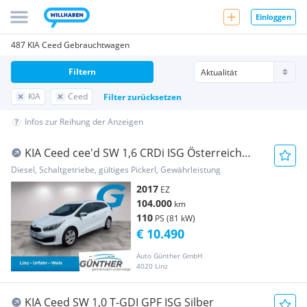
Einloggen
487 KIA Ceed Gebrauchtwagen
Filtern
KIA
Ceed
Filter zurücksetzen
Infos zur Reihung der Anzeigen
KIA Ceed cee'd SW 1,6 CRDi ISG Österreich
Edition
Diesel, Schaltgetriebe, gültiges Pickerl, Gewährleistung
2017
EZ
104.000
km
110
PS (81 kW)
€ 10.490
Auto Günther GmbH
4020 Linz
KIA Ceed SW 1,0 T-GDI GPF ISG Silber