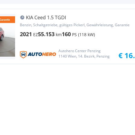
KIA Ceed 1.5 TGDI
Benzin, Schaltgetriebe, gültiges Pickerl, Gewährleistung, Garantie
2021
55.153
160
EZ
km
PS (118 kW)
Autohero Center Penzing
€ 16
1140 Wien, 14. Bezirk, Penzing