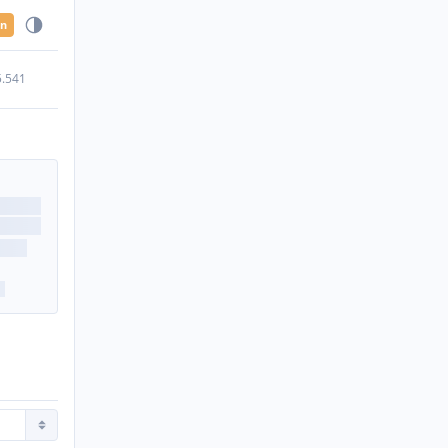
en
5.541