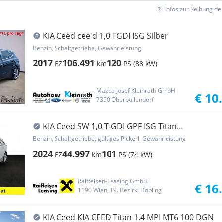
Infos zur Reihung d
KIA Ceed cee'd 1,0 TGDI ISG Silber
Benzin, Schaltgetriebe, Gewährleistung
2017
106.491
120
EZ
km
PS (88 kW)
Mazda Josef Kleinrath GmbH
€ 10
7350 Oberpullendorf
KIA Ceed SW 1,0 T-GDI GPF ISG Titan
WERKSGARANTIE
Benzin, Schaltgetriebe, gültiges Pickerl, Gewährleistung
2024
44.997
101
EZ
km
PS (74 kW)
Raiffeisen-Leasing GmbH
€ 16
1190 Wien, 19. Bezirk, Döbling
KIA Ceed KIA CEED Titan 1.4 MPI MT6 100 DGN