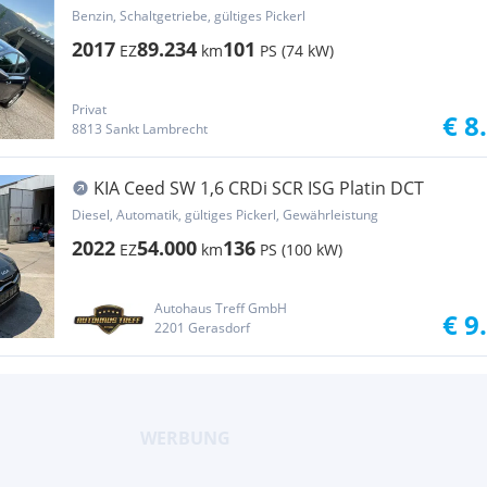
Benzin, Schaltgetriebe, gültiges Pickerl
2017
89.234
101
EZ
km
PS (74 kW)
Privat
€ 8
8813 Sankt Lambrecht
KIA Ceed SW 1,6 CRDi SCR ISG Platin DCT
Diesel, Automatik, gültiges Pickerl, Gewährleistung
2022
54.000
136
EZ
km
PS (100 kW)
Autohaus Treff GmbH
€ 9
2201 Gerasdorf