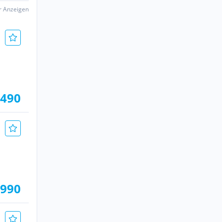
er Anzeigen
.490
.990