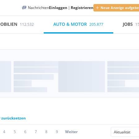
Nachrichten
Einloggen
|
Registrieren
Neue Anzeige aufgeb
OBILIEN
AUTO & MOTOR
JOBS
112.532
205.877
1
r zurücksetzen
4
5
6
7
8
9
Weiter