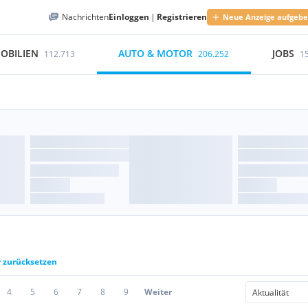
Nachrichten
Einloggen
|
Registrieren
Neue Anzeige aufgeb
OBILIEN
AUTO & MOTOR
JOBS
112.713
206.252
1
r zurücksetzen
4
5
6
7
8
9
Weiter