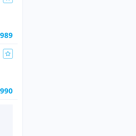
.989
.990