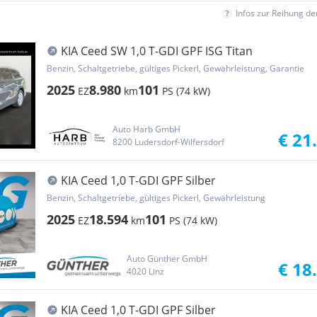
Infos zur Reihung d
KIA Ceed SW 1,0 T-GDI GPF ISG Titan
Benzin, Schaltgetriebe, gültiges Pickerl, Gewährleistung, Garantie
2025
8.980
101
EZ
km
PS (74 kW)
Auto Harb GmbH
€ 21
8200 Ludersdorf-Wilfersdorf
KIA Ceed 1,0 T-GDI GPF Silber
Benzin, Schaltgetriebe, gültiges Pickerl, Gewährleistung
2025
18.594
101
EZ
km
PS (74 kW)
Auto Günther GmbH
€ 18
4020 Linz
KIA Ceed 1,0 T-GDI GPF Silber