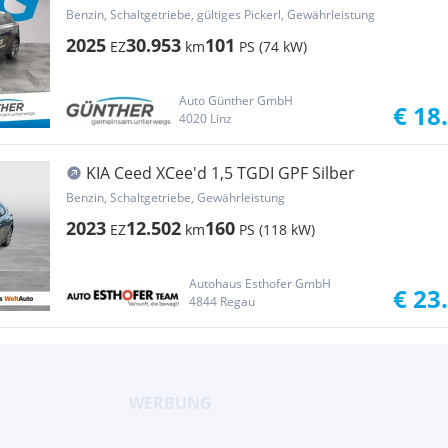
Benzin, Schaltgetriebe, gültiges Pickerl, Gewährleistung
2025
30.953
101
EZ
km
PS (74 kW)
Auto Günther GmbH
€ 18
4020 Linz
KIA Ceed XCee'd 1,5 TGDI GPF Silber
Benzin, Schaltgetriebe, Gewährleistung
2023
12.502
160
EZ
km
PS (118 kW)
Autohaus Esthofer GmbH
€ 23
4844 Regau