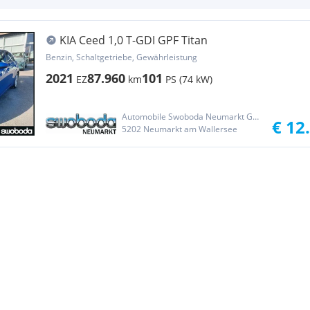
KIA Ceed 1,0 T-GDI GPF Titan
Benzin, Schaltgetriebe, Gewährleistung
2021
87.960
101
EZ
km
PS (74 kW)
Automobile Swoboda Neumarkt GmbH
€ 12
5202 Neumarkt am Wallersee