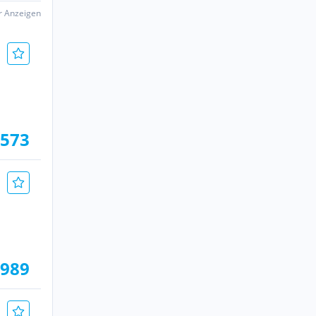
er Anzeigen
.573
.989