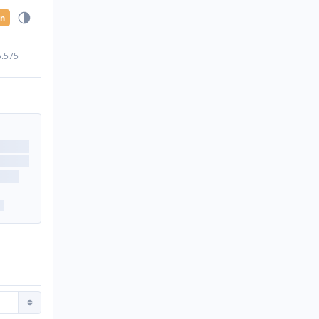
en
5.575