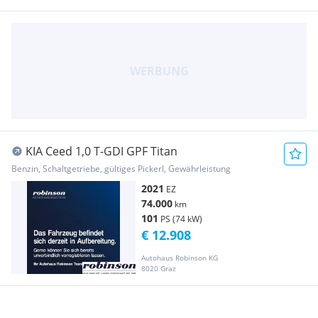
KIA Ceed 1,0 T-GDI GPF Titan
Benzin, Schaltgetriebe, gültiges Pickerl, Gewährleistung
2021
EZ
74.000
km
101
PS (74 kW)
€ 12.908
Autohaus Robinson KG
8020 Graz