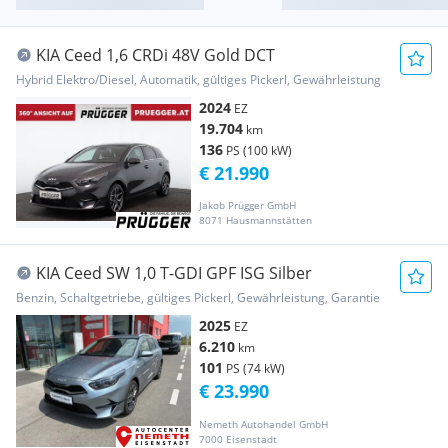
KIA Ceed 1,6 CRDi 48V Gold DCT
Hybrid Elektro/Diesel, Automatik, gültiges Pickerl, Gewährleistung
2024
EZ
19.704
km
136
PS (100 kW)
€ 21.990
Jakob Prügger GmbH
8071 Hausmannstätten
KIA Ceed SW 1,0 T-GDI GPF ISG Silber
Benzin, Schaltgetriebe, gültiges Pickerl, Gewährleistung, Garantie
2025
EZ
6.210
km
101
PS (74 kW)
€ 23.990
Nemeth Autohandel GmbH
7000 Eisenstadt