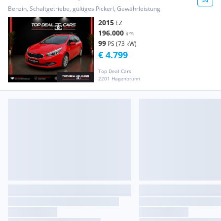
ausweisbar **
Benzin, Schaltgetriebe, gültiges Pickerl, Gewährleistung
2015
EZ
196.000
km
99
PS (73 kW)
€ 4.799
Top Deal Cars
2201 Hagenbrunn