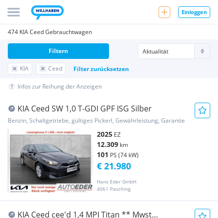
Einloggen
474 KIA Ceed Gebrauchtwagen
Filtern
KIA
Ceed
Filter zurücksetzen
Infos zur Reihung der Anzeigen
KIA Ceed SW 1,0 T-GDI GPF ISG Silber
Benzin, Schaltgetriebe, gültiges Pickerl, Gewährleistung, Garantie
2025
EZ
12.309
km
101
PS (74 kW)
€ 21.980
Hans Eder GmbH
4061 Pasching
KIA Ceed cee'd 1,4 MPI Titan ** Mwst