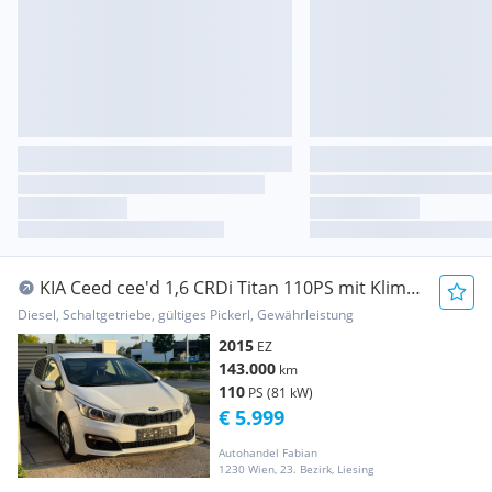
KIA Ceed cee'd 1,6 CRDi Titan 110PS mit Klima
BluetoothF...
Diesel, Schaltgetriebe, gültiges Pickerl, Gewährleistung
2015
EZ
143.000
km
110
PS (81 kW)
€ 5.999
Autohandel Fabian
1230 Wien, 23. Bezirk, Liesing