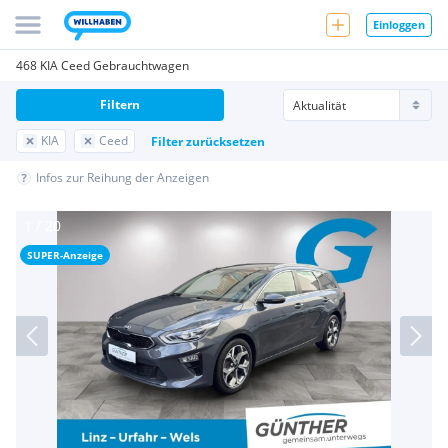
Einloggen
468 KIA Ceed Gebrauchtwagen
Filtern
KIA
Ceed
Filter zurücksetzen
Infos zur Reihung der Anzeigen
SUPER-Anzeige