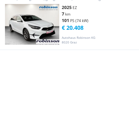
2025
EZ
7
km
101
PS (74 kW)
€ 20.408
Autohaus Robinson KG
8020 Graz