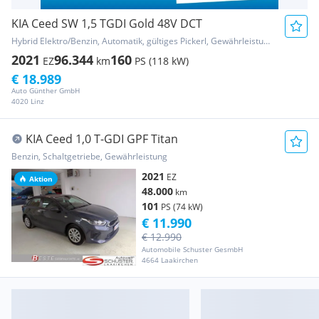
KIA Ceed SW 1,5 TGDI Gold 48V DCT
Hybrid Elektro/Benzin, Automatik, gültiges Pickerl, Gewährleistung
2021
96.344
160
EZ
km
PS (118 kW)
€ 18.989
Auto Günther GmbH
4020 Linz
KIA Ceed 1,0 T-GDI GPF Titan
Benzin, Schaltgetriebe, Gewährleistung
2021
EZ
Aktion
48.000
km
101
PS (74 kW)
€ 11.990
€ 12.990
Automobile Schuster GesmbH
4664 Laakirchen