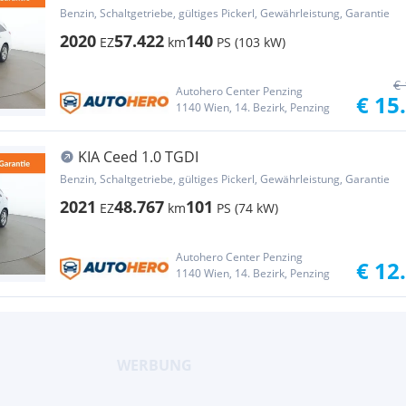
Benzin, Schaltgetriebe, gültiges Pickerl, Gewährleistung, Garantie
2020
57.422
140
EZ
km
PS (103 kW)
€ 
Autohero Center Penzing
€ 15
1140 Wien, 14. Bezirk, Penzing
KIA Ceed 1.0 TGDI
Benzin, Schaltgetriebe, gültiges Pickerl, Gewährleistung, Garantie
2021
48.767
101
EZ
km
PS (74 kW)
Autohero Center Penzing
€ 12
1140 Wien, 14. Bezirk, Penzing