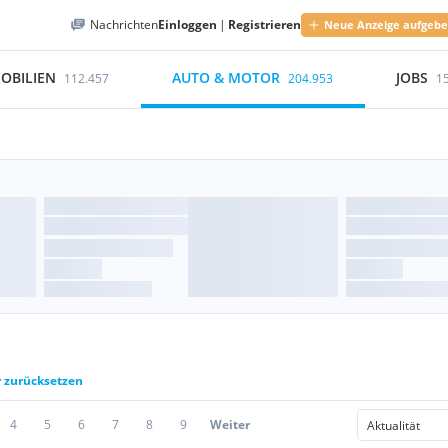
Nachrichten
Einloggen
|
Registrieren
Neue Anzeige aufgeb
OBILIEN
AUTO & MOTOR
JOBS
112.457
204.953
1
r zurücksetzen
4
5
6
7
8
9
Weiter