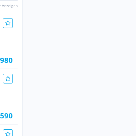
er Anzeigen
.980
.590