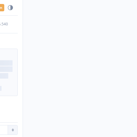
en
5.540