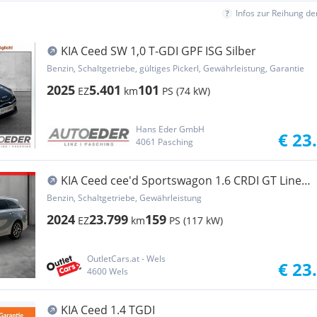
Infos zur Reihung d
KIA Ceed SW 1,0 T-GDI GPF ISG Silber
Benzin, Schaltgetriebe, gültiges Pickerl, Gewährleistung, Garantie
2025
5.401
101
EZ
km
PS (74 kW)
Hans Eder GmbH
€ 23
4061 Pasching
KIA Ceed cee'd Sportswagon 1.6 CRDI GT Line
GT-Line LED
Benzin, Schaltgetriebe, Gewährleistung
2024
23.799
159
EZ
km
PS (117 kW)
OutletCars.at - Wels
€ 23
4600 Wels
KIA Ceed 1.4 TGDI