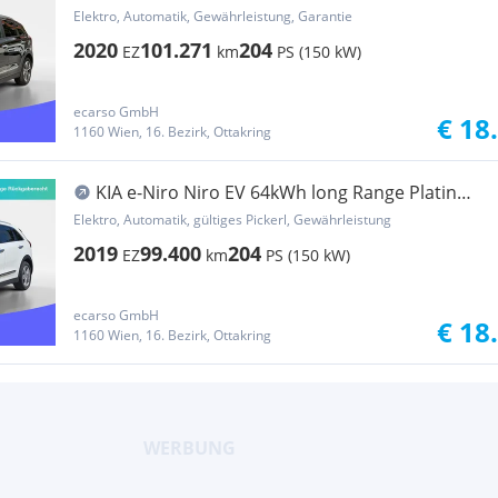
Elektro, Automatik, Gewährleistung, Garantie
2020
101.271
204
EZ
km
PS (150 kW)
ecarso GmbH
€ 18
1160 Wien, 16. Bezirk, Ottakring
KIA e-Niro Niro EV 64kWh long Range Platin
Aut.
Elektro, Automatik, gültiges Pickerl, Gewährleistung
2019
99.400
204
EZ
km
PS (150 kW)
ecarso GmbH
€ 18
1160 Wien, 16. Bezirk, Ottakring