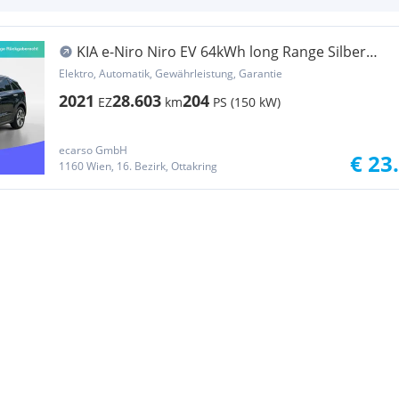
KIA e-Niro Niro EV 64kWh long Range Silber
Aut.
Elektro, Automatik, Gewährleistung, Garantie
2021
28.603
204
EZ
km
PS (150 kW)
ecarso GmbH
€ 23
1160 Wien, 16. Bezirk, Ottakring