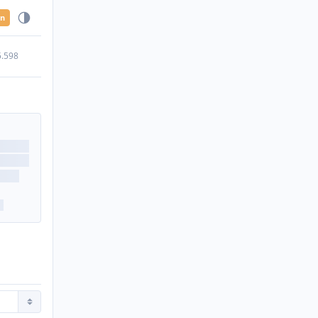
en
5.598