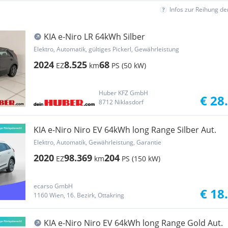
Infos zur Reihung d
KIA e-Niro LR 64kWh Silber
Elektro, Automatik, gültiges Pickerl, Gewährleistung
2024
8.525
68
EZ
km
PS (50 kW)
Huber KFZ GmbH
€ 28
8712 Niklasdorf
KIA e-Niro Niro EV 64kWh long Range Silber Aut.
Elektro, Automatik, Gewährleistung, Garantie
2020
98.369
204
EZ
km
PS (150 kW)
ecarso GmbH
€ 18
1160 Wien, 16. Bezirk, Ottakring
KIA e-Niro Niro EV 64kWh long Range Gold Aut.