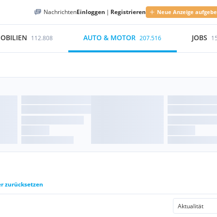
Nachrichten
Einloggen
|
Registrieren
Neue Anzeige aufgeb
OBILIEN
AUTO & MOTOR
JOBS
112.808
207.516
1
er zurücksetzen