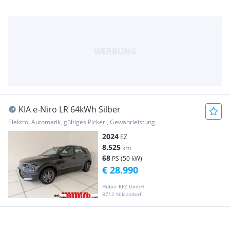
KIA e-Niro LR 64kWh Silber
Elektro, Automatik, gültiges Pickerl, Gewährleistung
2024
EZ
8.525
km
68
PS (50 kW)
€ 28.990
Huber KFZ GmbH
8712 Niklasdorf