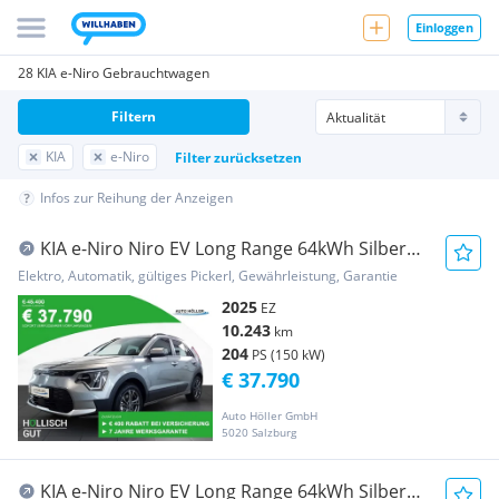
Einloggen
28 KIA e-Niro Gebrauchtwagen
Filtern
KIA
e-Niro
Filter zurücksetzen
Infos zur Reihung der Anzeigen
KIA e-Niro Niro EV Long Range 64kWh Silber
Aut.
Elektro, Automatik, gültiges Pickerl, Gewährleistung, Garantie
2025
EZ
10.243
km
204
PS (150 kW)
€ 37.790
Auto Höller GmbH
5020 Salzburg
KIA e-Niro Niro EV Long Range 64kWh Silber