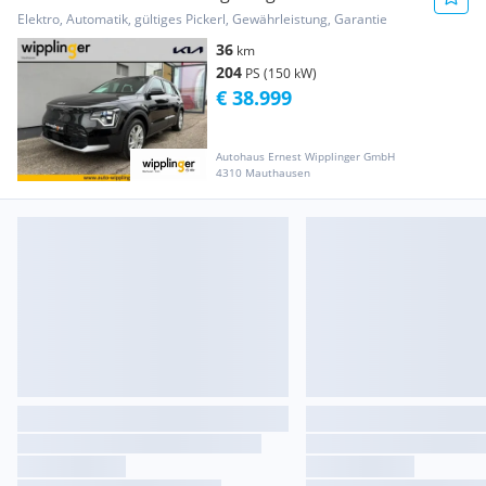
Aut.
Elektro, Automatik, gültiges Pickerl, Gewährleistung, Garantie
36
km
204
PS (150 kW)
€ 38.999
Autohaus Ernest Wipplinger GmbH
4310 Mauthausen