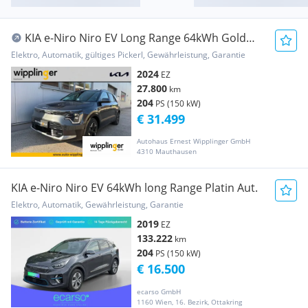
KIA e-Niro Niro EV Long Range 64kWh Gold
Aut.
Elektro, Automatik, gültiges Pickerl, Gewährleistung, Garantie
2024
EZ
27.800
km
204
PS (150 kW)
€ 31.499
Autohaus Ernest Wipplinger GmbH
4310 Mauthausen
KIA e-Niro Niro EV 64kWh long Range Platin Aut.
Elektro, Automatik, Gewährleistung, Garantie
2019
EZ
133.222
km
204
PS (150 kW)
€ 16.500
ecarso GmbH
1160 Wien, 16. Bezirk, Ottakring