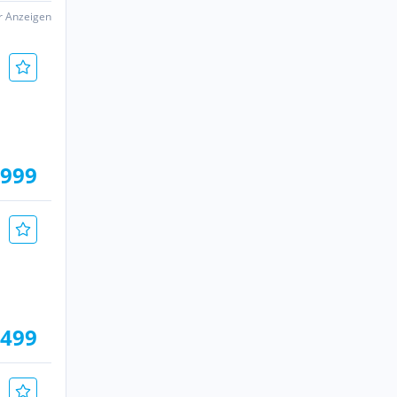
er Anzeigen
.999
.499