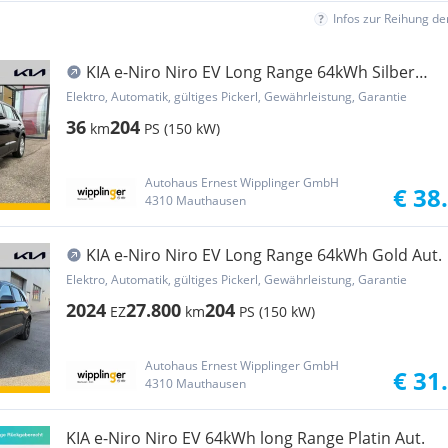
Infos zur Reihung d
KIA e-Niro Niro EV Long Range 64kWh Silber
Aut.
Elektro, Automatik, gültiges Pickerl, Gewährleistung, Garantie
36
204
km
PS (150 kW)
Autohaus Ernest Wipplinger GmbH
€ 38
4310 Mauthausen
KIA e-Niro Niro EV Long Range 64kWh Gold Aut.
Elektro, Automatik, gültiges Pickerl, Gewährleistung, Garantie
2024
27.800
204
EZ
km
PS (150 kW)
Autohaus Ernest Wipplinger GmbH
€ 31
4310 Mauthausen
KIA e-Niro Niro EV 64kWh long Range Platin Aut.