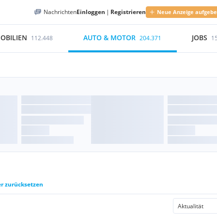
Nachrichten
Einloggen
|
Registrieren
Neue Anzeige aufgeb
OBILIEN
AUTO & MOTOR
JOBS
112.448
204.371
1
er zurücksetzen