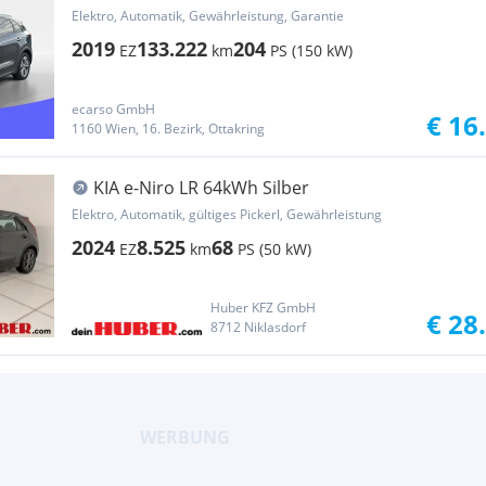
Elektro, Automatik, Gewährleistung, Garantie
2019
133.222
204
EZ
km
PS (150 kW)
ecarso GmbH
€ 16
1160 Wien, 16. Bezirk, Ottakring
KIA e-Niro LR 64kWh Silber
Elektro, Automatik, gültiges Pickerl, Gewährleistung
2024
8.525
68
EZ
km
PS (50 kW)
Huber KFZ GmbH
€ 28
8712 Niklasdorf