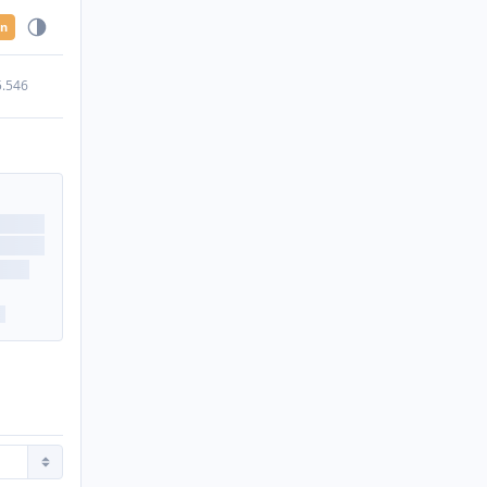
en
5.546