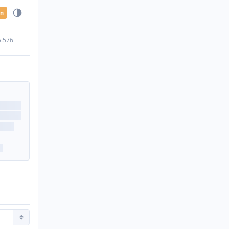
en
5.576