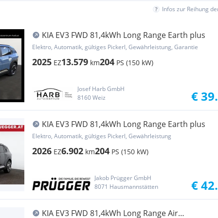
Infos zur Reihung d
KIA EV3 FWD 81,4kWh Long Range Earth plus
Elektro, Automatik, gültiges Pickerl, Gewährleistung, Garantie
2025
13.579
204
EZ
km
PS (150 kW)
Josef Harb GmbH
€ 39
8160 Weiz
KIA EV3 FWD 81,4kWh Long Range Earth plus
Elektro, Automatik, gültiges Pickerl, Gewährleistung
2026
6.902
204
EZ
km
PS (150 kW)
Jakob Prügger GmbH
€ 42
8071 Hausmannstätten
KIA EV3 FWD 81,4kWh Long Range Air