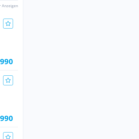
er Anzeigen
.990
.990