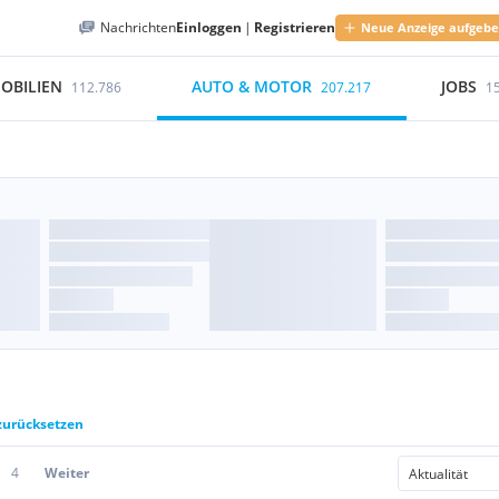
Nachrichten
Einloggen
|
Registrieren
Neue Anzeige aufgeb
OBILIEN
AUTO & MOTOR
JOBS
112.786
207.217
1
 zurücksetzen
4
Weiter