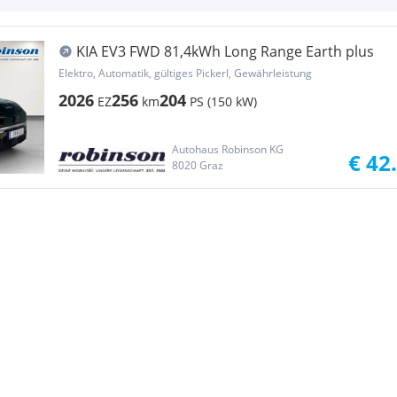
KIA EV3 FWD 81,4kWh Long Range Earth plus
Elektro, Automatik, gültiges Pickerl, Gewährleistung
2026
256
204
EZ
km
PS (150 kW)
Autohaus Robinson KG
€ 42
8020 Graz