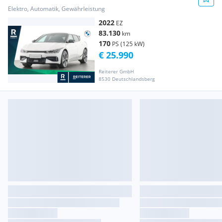
*Lenkradheizung
Elektro, Automatik, Gewährleistung
2022
EZ
83.130
km
170
PS (125 kW)
€ 25.990
Reiterer GmbH
8530 Deutschlandsberg