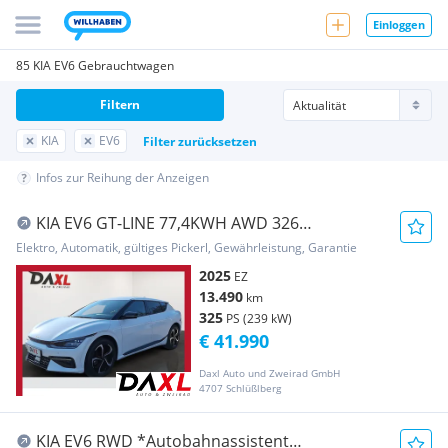
Einloggen
85 KIA EV6 Gebrauchtwagen
Filtern
KIA
EV6
Filter zurücksetzen
Infos zur Reihung der Anzeigen
KIA EV6 GT-LINE 77,4KWH AWD 326
*leasingfähig*
Elektro, Automatik, gültiges Pickerl, Gewährleistung, Garantie
2025
EZ
13.490
km
325
PS (239 kW)
€ 41.990
Daxl Auto und Zweirad GmbH
4707 Schlüßlberg
KIA EV6 RWD *Autobahnassistent