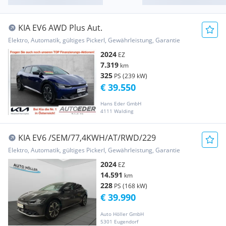
KIA EV6 AWD Plus Aut.
Elektro, Automatik, gültiges Pickerl, Gewährleistung, Garantie
2024
EZ
7.319
km
325
PS (239 kW)
€ 39.550
Hans Eder GmbH
4111 Walding
KIA EV6 /SEM/77,4KWH/AT/RWD/229
Elektro, Automatik, gültiges Pickerl, Gewährleistung, Garantie
2024
EZ
14.591
km
228
PS (168 kW)
€ 39.990
Auto Höller GmbH
5301 Eugendorf