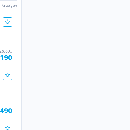
er Anzeigen
28.890
.190
.490