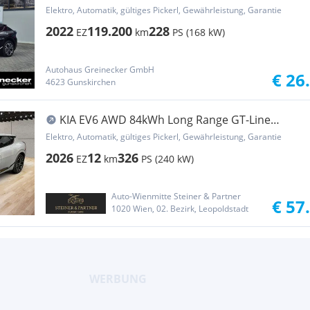
Elektro, Automatik, gültiges Pickerl, Gewährleistung, Garantie
2022
119.200
228
EZ
km
PS (168 kW)
Autohaus Greinecker GmbH
€ 26
4623 Gunskirchen
KIA EV6 AWD 84kWh Long Range GT-Line
Premium Aut.
Elektro, Automatik, gültiges Pickerl, Gewährleistung, Garantie
2026
12
326
EZ
km
PS (240 kW)
Auto-Wienmitte Steiner & Partner
€ 57
1020 Wien, 02. Bezirk, Leopoldstadt