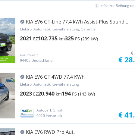
Infos zur Reihung d
KIA EV6 GT-Line 77,4 kWh Assist-Plus Sound
Wärme...
Elektro, Automatik, Gewährleistung, Garantie
2021
102.735
325
EZ
km
PS (239 kW)
€ 
e-autowelt
€ 28
94405 Deutschland
KIA EV6 GT 4WD 77,4 KWh
Elektro, Automatik, Gewährleistung
2023
20.940
194
EZ
km
PS (143 kW)
Autopark GmbH
€ 41
6020 Innsbruck
KIA EV6 RWD Pro Aut.