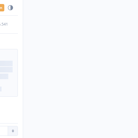
en
5.541