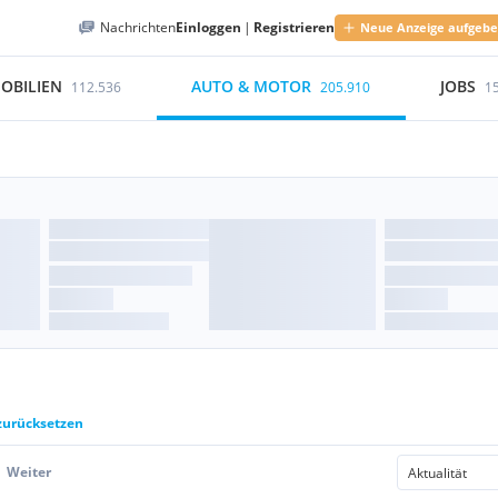
Nachrichten
Einloggen
|
Registrieren
Neue Anzeige aufgeb
OBILIEN
AUTO & MOTOR
JOBS
112.536
205.910
1
 zurücksetzen
Weiter