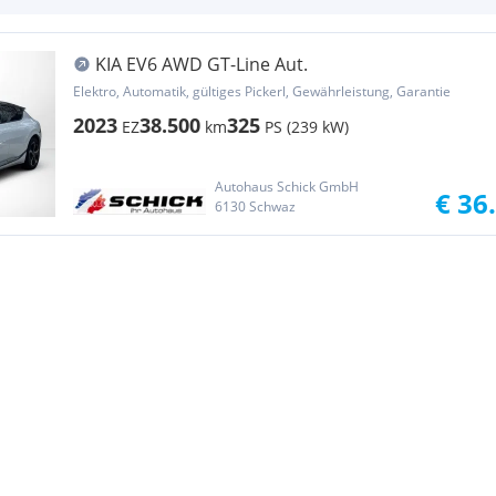
KIA EV6 AWD GT-Line Aut.
Elektro, Automatik, gültiges Pickerl, Gewährleistung, Garantie
2023
38.500
325
EZ
km
PS (239 kW)
Autohaus Schick GmbH
€ 36
6130 Schwaz