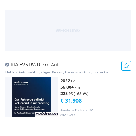
KIA EV6 RWD Pro Aut.
Elektro, Automatik, gültiges Pickerl, Gewährleistung, Garantie
2022
EZ
56.804
km
228
PS (168 kW)
€ 31.908
Autohaus Robinson KG
8020 Graz