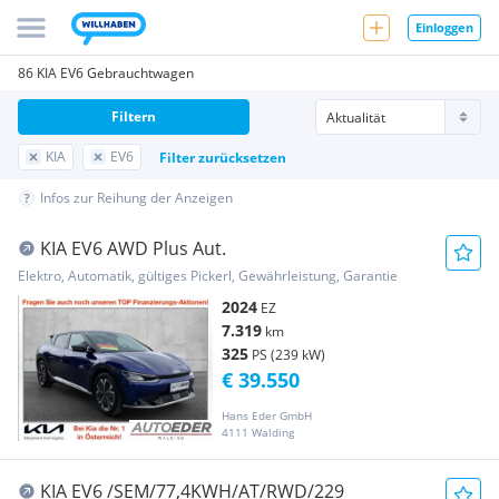
Einloggen
86 KIA EV6 Gebrauchtwagen
Filtern
KIA
EV6
Filter zurücksetzen
Infos zur Reihung der Anzeigen
KIA EV6 AWD Plus Aut.
Elektro, Automatik, gültiges Pickerl, Gewährleistung, Garantie
2024
EZ
7.319
km
325
PS (239 kW)
€ 39.550
Hans Eder GmbH
4111 Walding
KIA EV6 /SEM/77,4KWH/AT/RWD/229