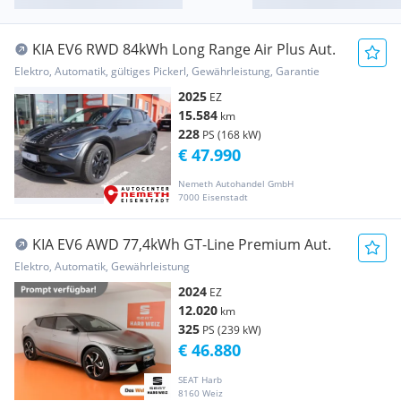
KIA EV6 RWD 84kWh Long Range Air Plus Aut.
Elektro, Automatik, gültiges Pickerl, Gewährleistung, Garantie
2025
EZ
15.584
km
228
PS (168 kW)
€ 47.990
Nemeth Autohandel GmbH
7000 Eisenstadt
KIA EV6 AWD 77,4kWh GT-Line Premium Aut.
Elektro, Automatik, Gewährleistung
2024
EZ
12.020
km
325
PS (239 kW)
€ 46.880
SEAT Harb
8160 Weiz