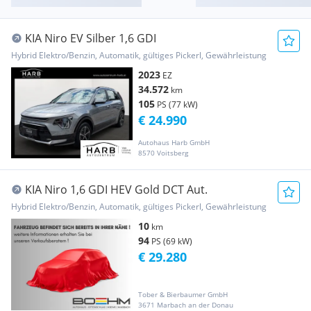
KIA Niro EV Silber 1,6 GDI
Hybrid Elektro/Benzin, Automatik, gültiges Pickerl, Gewährleistung
2023
EZ
34.572
km
105
PS (77 kW)
€ 24.990
Autohaus Harb GmbH
8570 Voitsberg
KIA Niro 1,6 GDI HEV Gold DCT Aut.
Hybrid Elektro/Benzin, Automatik, gültiges Pickerl, Gewährleistung
10
km
94
PS (69 kW)
€ 29.280
Tober & Bierbaumer GmbH
3671 Marbach an der Donau