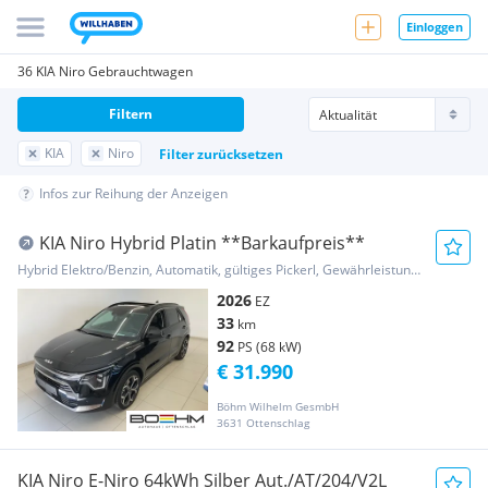
Einloggen
36 KIA Niro Gebrauchtwagen
Filtern
KIA
Niro
Filter zurücksetzen
Infos zur Reihung der Anzeigen
KIA Niro Hybrid Platin **Barkaufpreis**
Hybrid Elektro/Benzin, Automatik, gültiges Pickerl, Gewährleistung, Garantie
2026
EZ
33
km
92
PS (68 kW)
€ 31.990
Böhm Wilhelm GesmbH
3631 Ottenschlag
KIA Niro E-Niro 64kWh Silber Aut./AT/204/V2L