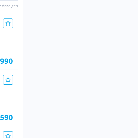
er Anzeigen
.990
.590