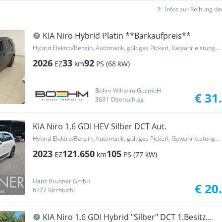
Infos zur Reihung d
KIA Niro Hybrid Platin **Barkaufpreis**
Hybrid Elektro/Benzin, Automatik, gültiges Pickerl, Gewährleistung, Garantie
2026
33
92
EZ
km
PS (68 kW)
Böhm Wilhelm GesmbH
€ 31
3631 Ottenschlag
KIA Niro 1,6 GDI HEV Silber DCT Aut.
Hybrid Elektro/Benzin, Automatik, gültiges Pickerl, Gewährleistung, Garantie
2023
121.650
105
EZ
km
PS (77 kW)
Hans Brunner GmbH
€ 20
6322 Kirchbichl
KIA Niro 1,6 GDI Hybrid "Silber" DCT 1.Besitz