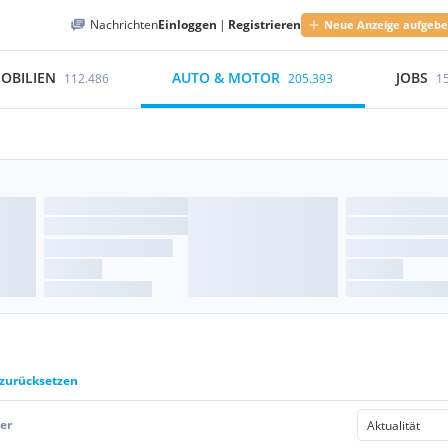
Nachrichten
Einloggen
|
Registrieren
Neue Anzeige aufgeb
OBILIEN
AUTO & MOTOR
JOBS
112.486
205.393
1
 zurücksetzen
er