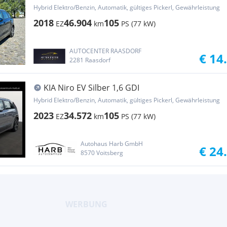
46.T...
Hybrid Elektro/Benzin, Automatik, gültiges Pickerl, Gewährleistung
2018
46.904
105
EZ
km
PS (77 kW)
AUTOCENTER RAASDORF
€ 14
2281 Raasdorf
KIA Niro EV Silber 1,6 GDI
Hybrid Elektro/Benzin, Automatik, gültiges Pickerl, Gewährleistung
2023
34.572
105
EZ
km
PS (77 kW)
Autohaus Harb GmbH
€ 24
8570 Voitsberg