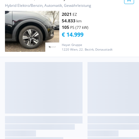
FIN...
Hybrid Elektro/Benzin, Automatik, Gewährleistung
2021
EZ
54.833
km
105
PS (77 kW)
€ 14.999
Hayat Gruppe
1220 Wien, 22. Bezirk, Donaustadt