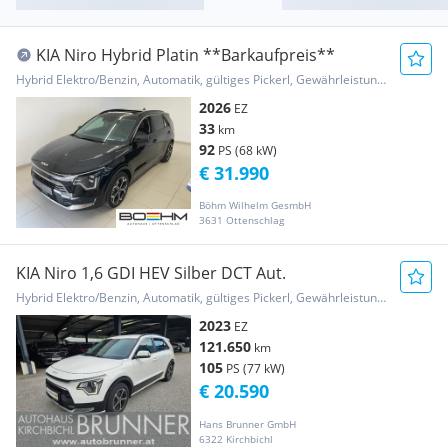
KIA Niro Hybrid Platin **Barkaufpreis**
Hybrid Elektro/Benzin, Automatik, gültiges Pickerl, Gewährleistung, Garantie
2026
EZ
33
km
92
PS (68 kW)
€ 31.990
Böhm Wilhelm GesmbH
3631 Ottenschlag
KIA Niro 1,6 GDI HEV Silber DCT Aut.
Hybrid Elektro/Benzin, Automatik, gültiges Pickerl, Gewährleistung, Garantie
2023
EZ
121.650
km
105
PS (77 kW)
€ 20.590
Hans Brunner GmbH
6322 Kirchbichl