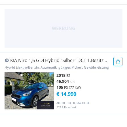
KIA Niro 1,6 GDI Hybrid "Silber" DCT 1.Besitz
46.T...
Hybrid Elektro/Benzin, Automatik, gültiges Pickerl, Gewährleistung
2018
EZ
46.904
km
105
PS (77 kW)
€ 14.990
AUTOCENTER RAASDORF
2281 Raasdorf