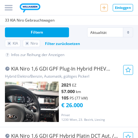
Einloggen
33 KIA Niro Gebrauchtwagen
Filtern
KIA
Niro
Filter zurücksetzen
Infos zur Reihung der Anzeigen
KIA Niro 1,6 GDI GPF Plug-In Hybrid PHEV
Platin DCT
Hybrid Elektro/Benzin, Automatik, gültiges Pickerl
2021
EZ
57.000
km
105
PS (77 kW)
€ 26.000
Privat
1230 Wien, 23. Bezirk, Liesing
KIA Niro 1,6 GDI GPF Hybrid Platin DCT Aut. ///