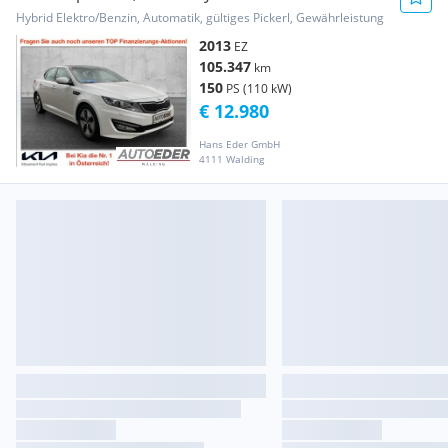
Hybrid Elektro/Benzin, Automatik, gültiges Pickerl, Gewährleistung
2013
EZ
105.347
km
150
PS (110 kW)
€ 12.980
Hans Eder GmbH
4111 Walding