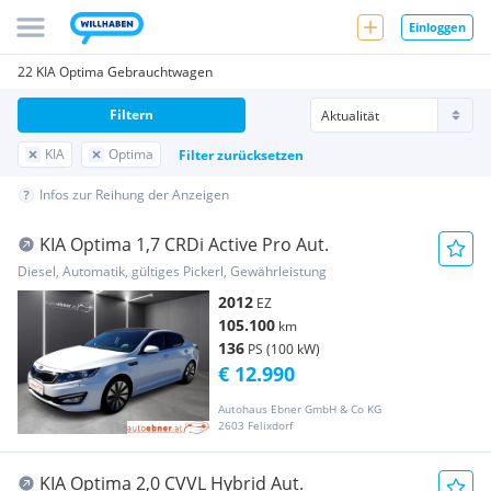
Einloggen
22 KIA Optima Gebrauchtwagen
Filtern
KIA
Optima
Filter zurücksetzen
Infos zur Reihung der Anzeigen
KIA Optima 1,7 CRDi Active Pro Aut.
Diesel, Automatik, gültiges Pickerl, Gewährleistung
2012
EZ
105.100
km
136
PS (100 kW)
€ 12.990
Autohaus Ebner GmbH & Co KG
2603 Felixdorf
KIA Optima 2,0 CVVL Hybrid Aut.