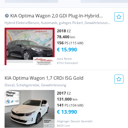
KIA Optima Wagon 2,0 GDI Plug-In-Hybrid
Platin *ABS...
Hybrid Elektro/Benzin, Automatik, gültiges Pickerl, Gewährleistung, Garantie
2018
EZ
78.400
km
156
PS (115 kW)
€ 15.990
Auto Reiter
8753 Fohnsdorf
KIA Optima Wagon 1,7 CRDi ISG Gold
Diesel, Schaltgetriebe, Gewährleistung
2017
EZ
131.000
km
141
PS (104 kW)
€ 13.990
Höglinger Denzel GesmbH
4020 Linz