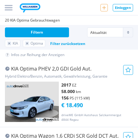
Einloggen
20 KIA Optima Gebrauchtwagen
Filtern
KIA
Optima
Filter zurücksetzen
Infos zur Reihung der Anzeigen
KIA Optima PHEV 2,0 GDI Gold Aut.
Hybrid Elektro/Benzin, Automatik, Gewährleistung, Garantie
2017
EZ
58.000
km
156
PS (115 kW)
€ 18.490
driveME GmbH Autohaus Salzkammergut
4844 Regau
KIA Optima Wagon 1,6 CRDi SCR Gold DCT Aut.