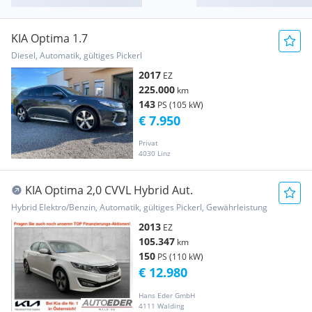
KIA Optima 1.7
Diesel, Automatik, gültiges Pickerl
2017
EZ
225.000
km
143
PS (105 kW)
€ 7.950
Privat
4030 Linz
KIA Optima 2,0 CVVL Hybrid Aut.
Hybrid Elektro/Benzin, Automatik, gültiges Pickerl, Gewährleistung
2013
EZ
105.347
km
150
PS (110 kW)
€ 12.980
Hans Eder GmbH
4111 Walding