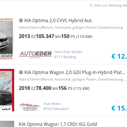
Infos zur Reihung d
KIA Optima 2,0 CVVL Hybrid Aut.
Hybrid Elektro/Benzin, Automatik, gültiges Pickerl, Gewährleistung
2013
105.347
150
EZ
km
PS (110 kW)
Hans Eder GmbH
€ 12
4111 Walding
KIA Optima Wagon 2,0 GDI Plug-In-Hybrid Platin
*ABS...
Hybrid Elektro/Benzin, Automatik, gültiges Pickerl, Gewährleistung, Garantie
2018
78.400
156
EZ
km
PS (115 kW)
Auto Reiter
€ 15
8753 Fohnsdorf
KIA Optima Wagon 1,7 CRDi ISG Gold