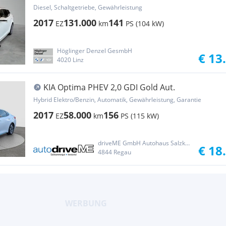
Diesel, Schaltgetriebe, Gewährleistung
2017
131.000
141
EZ
km
PS (104 kW)
Höglinger Denzel GesmbH
€ 13
4020 Linz
KIA Optima PHEV 2,0 GDI Gold Aut.
Hybrid Elektro/Benzin, Automatik, Gewährleistung, Garantie
2017
58.000
156
EZ
km
PS (115 kW)
driveME GmbH Autohaus Salzkammergut
€ 18
4844 Regau