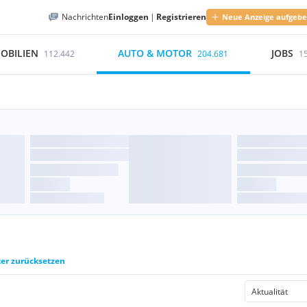
Nachrichten
Einloggen
|
Registrieren
Neue Anzeige aufgeb
OBILIEN
AUTO & MOTOR
JOBS
112.442
204.681
1
ter zurücksetzen