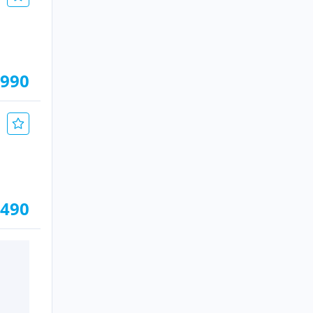
.990
.490