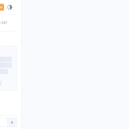
en
5.541