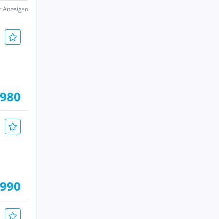
er Anzeigen
.980
.990