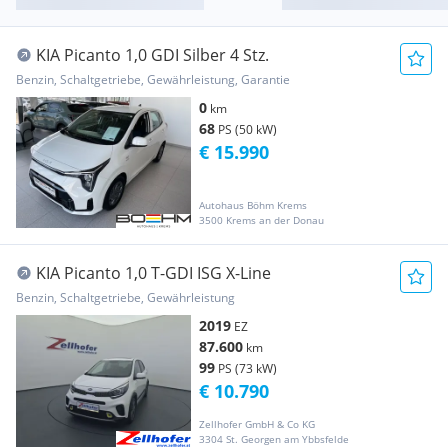
KIA Picanto 1,0 GDI Silber 4 Stz.
Benzin, Schaltgetriebe, Gewährleistung, Garantie
0
km
68
PS (50 kW)
€ 15.990
Autohaus Böhm Krems
3500 Krems an der Donau
KIA Picanto 1,0 T-GDI ISG X-Line
Benzin, Schaltgetriebe, Gewährleistung
2019
EZ
87.600
km
99
PS (73 kW)
€ 10.790
Zellhofer GmbH & Co KG
3304 St. Georgen am Ybbsfelde