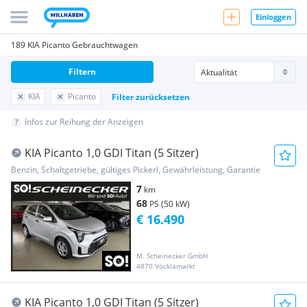
Einloggen
189 KIA Picanto Gebrauchtwagen
Filtern
KIA
Picanto
Filter zurücksetzen
Infos zur Reihung der Anzeigen
KIA Picanto 1,0 GDI Titan (5 Sitzer)
Benzin, Schaltgetriebe, gültiges Pickerl, Gewährleistung, Garantie
7
km
68
PS (50 kW)
€ 16.490
M. Scheinecker GmbH
4870 Vöcklamarkt
KIA Picanto 1,0 GDI Titan (5 Sitzer)