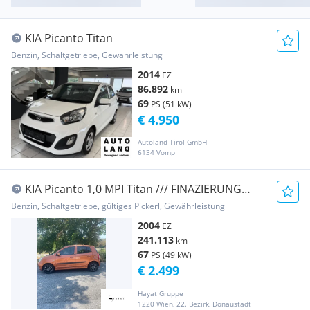
KIA Picanto Titan
Benzin, Schaltgetriebe, Gewährleistung
2014
EZ
86.892
km
69
PS (51 kW)
€ 4.950
Autoland Tirol GmbH
6134 Vomp
KIA Picanto 1,0 MPI Titan /// FINAZIERUNG
MÖGLICH ///
Benzin, Schaltgetriebe, gültiges Pickerl, Gewährleistung
2004
EZ
241.113
km
67
PS (49 kW)
€ 2.499
Hayat Gruppe
1220 Wien, 22. Bezirk, Donaustadt