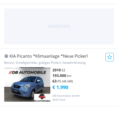
KIA Picanto *Klimaanlage *Neue Pickerl
Benzin, Schaltgetriebe, gültiges Pickerl, Gewährleistung
2010
EZ
193.000
km
63
PS (46 kW)
€ 1.990
DB Automobile GmbH
4053 Haid