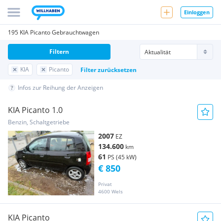
Einloggen
195 KIA Picanto Gebrauchtwagen
Filtern
KIA
Picanto
Filter zurücksetzen
Infos zur Reihung der Anzeigen
KIA Picanto 1.0
Benzin, Schaltgetriebe
2007
EZ
134.600
km
61
PS (45 kW)
€ 850
Privat
4600 Wels
KIA Picanto