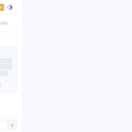
en
5.653