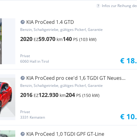
Infos zur Reihung d
KIA ProCeed 1.4 GTD
Benzin, Schaltgetriebe, gültiges Pickerl, Garantie
2020
59.070
140
EZ
km
PS (103 kW)
Privat
€ 18
6060 Hall in Tirol
KIA ProCeed pro cee'd 1,6 TGDI GT Neues
Pickerl 06/27
Benzin, Schaltgetriebe, gültiges Pickerl, Garantie
2016
122.930
204
EZ
km
PS (150 kW)
Privat
€ 10
3331 Kematen
KIA ProCeed 1,0 TGDI GPF GT-Line