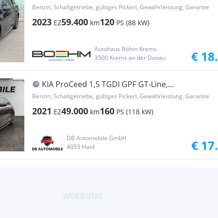
Benzin, Schaltgetriebe, gültiges Pickerl, Gewährleistung, Garantie
2023
59.400
120
EZ
km
PS (88 kW)
Autohaus Böhm Krems
€ 18
3500 Krems an der Donau
KIA ProCeed 1,5 TGDI GPF GT-Line,
Rückfahrkamera
Benzin, Schaltgetriebe, gültiges Pickerl, Gewährleistung, Garantie
2021
49.000
160
EZ
km
PS (118 kW)
DB Automobile GmbH
€ 17
4053 Haid