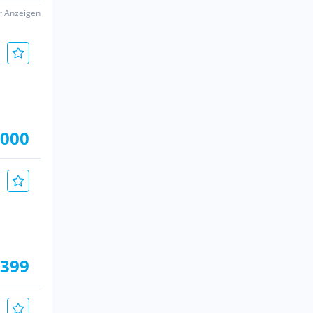
er Anzeigen
.000
.399