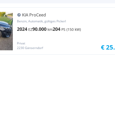
KIA ProCeed
Benzin, Automatik, gültiges Pickerl
2024
90.000
204
EZ
km
PS (150 kW)
Privat
€ 25
2230 Gänserndorf