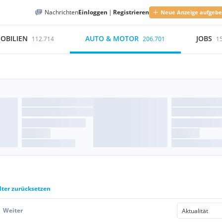
Nachrichten
Einloggen
|
Registrieren
Neue Anzeige aufgeb
OBILIEN
AUTO & MOTOR
JOBS
112.714
206.701
1
lter zurücksetzen
Weiter