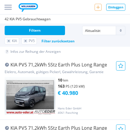
Einloggen
42 KIA PV5 Gebrauchtwagen
Filtern
KIA
PV5
Filter zurücksetzen
Infos zur Reihung der Anzeigen
KIA PV5 71,2kWh 5Stz Earth Plus Long Range
Elektro, Automatik, gültiges Pickerl, Gewährleistung, Garantie
10
km
163
PS (120 kW)
€ 40.980
Hans Eder GmbH
4061 Pasching
KIA PV5 71,2kWh 5Stz Earth Plus Long Range