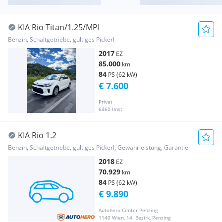
KIA Rio Titan/1.25/MPI
Benzin, Schaltgetriebe, gültiges Pickerl
2017
EZ
85.000
km
84
PS (62 kW)
€ 7.600
Privat
6460 Imst
KIA Rio 1.2
Benzin, Schaltgetriebe, gültiges Pickerl, Gewährleistung, Garantie
2018
EZ
70.929
km
84
PS (62 kW)
€ 9.890
Autohero Center Penzing
1140 Wien, 14. Bezirk, Penzing