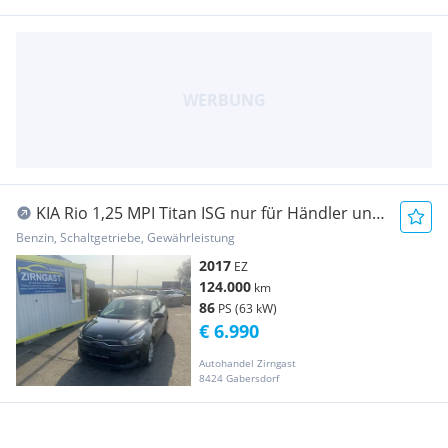
KIA Rio 1,25 MPI Titan ISG nur für Händler und
Export
Benzin, Schaltgetriebe, Gewährleistung
2017
EZ
124.000
km
86
PS (63 kW)
€ 6.990
Autohandel Zirngast
8424 Gabersdorf