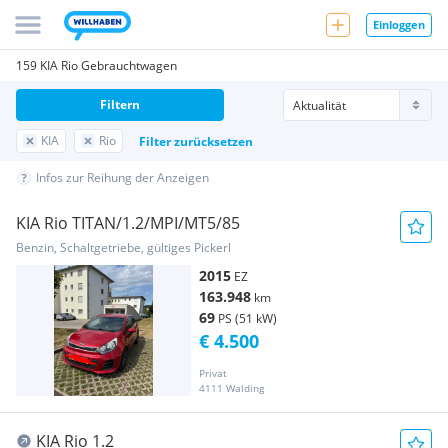
Einloggen
159 KIA Rio Gebrauchtwagen
Filtern
KIA
Rio
Filter zurücksetzen
Infos zur Reihung der Anzeigen
KIA Rio TITAN/1.2/MPI/MT5/85
Benzin, Schaltgetriebe, gültiges Pickerl
2015
EZ
163.948
km
69
PS (51 kW)
€ 4.500
Privat
4111 Walding
KIA Rio 1.2