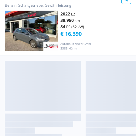
Benzin, Schaltgetriebe, Gewährleistung
2022
EZ
38.950
km
84
PS (62 kW)
€ 16.390
Autohaus Swed GmbH
3383 Hürm