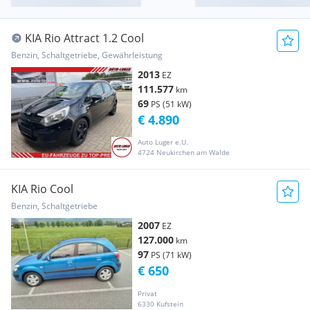
KIA Rio Attract 1.2 Cool
Benzin, Schaltgetriebe, Gewährleistung
2013
EZ
111.577
km
69
PS (51 kW)
€ 4.890
Auto Luger e.U.
4724 Neukirchen am Walde
KIA Rio Cool
Benzin, Schaltgetriebe
2007
EZ
127.000
km
97
PS (71 kW)
€ 650
Privat
6330 Kufstein