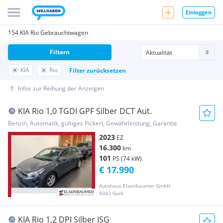
Einloggen
154 KIA Rio Gebrauchtwagen
Filtern
KIA
Rio
Filter zurücksetzen
Infos zur Reihung der Anzeigen
KIA Rio 1,0 TGDI GPF Silber DCT Aut.
Benzin, Automatik, gültiges Pickerl, Gewährleistung, Garantie
2023
EZ
16.300
km
101
PS (74 kW)
€ 17.990
Autohaus Elsenbaumer GmbH
9342 Gurk
KIA Rio 1,2 DPI Silber ISG