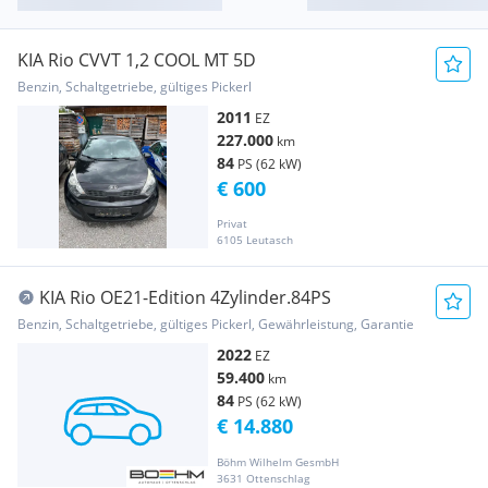
KIA Rio CVVT 1,2 COOL MT 5D
Benzin, Schaltgetriebe, gültiges Pickerl
2011
EZ
227.000
km
84
PS (62 kW)
€ 600
Privat
6105 Leutasch
KIA Rio OE21-Edition 4Zylinder.84PS
Benzin, Schaltgetriebe, gültiges Pickerl, Gewährleistung, Garantie
2022
EZ
59.400
km
84
PS (62 kW)
€ 14.880
Böhm Wilhelm GesmbH
3631 Ottenschlag