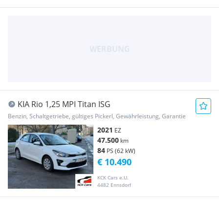
KIA Rio 1,25 MPI Titan ISG
Benzin, Schaltgetriebe, gültiges Pickerl, Gewährleistung, Garantie
2021
EZ
47.500
km
84
PS (62 kW)
€ 10.490
KCK Cars e.U.
4482 Ennsdorf