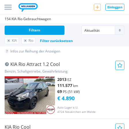
Einloggen
154 KIA Rio Gebrauchtwagen
Filtern
KIA
Rio
Filter zurücksetzen
Infos zur Reihung der Anzeigen
KIA Rio Attract 1.2 Cool
Benzin, Schaltgetriebe, Gewährleistung
2013
EZ
111.577
km
69
PS (51 kW)
€ 4.890
Auto Luger e.U.
4724 Neukirchen am Walde
KIA Rio Cool