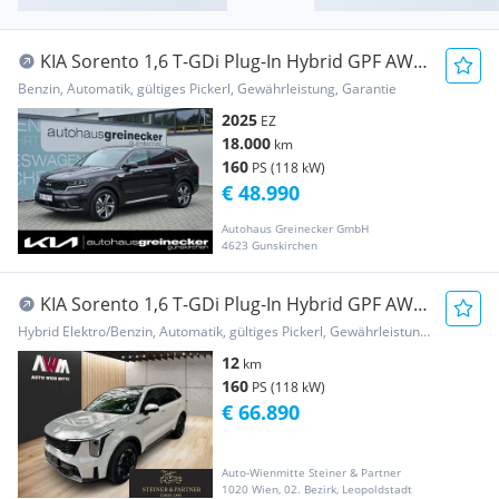
KIA Sorento 1,6 T-GDi Plug-In Hybrid GPF AWD
Editio...
Benzin, Automatik, gültiges Pickerl, Gewährleistung, Garantie
2025
EZ
18.000
km
160
PS (118 kW)
€ 48.990
Autohaus Greinecker GmbH
4623 Gunskirchen
KIA Sorento 1,6 T-GDi Plug-In Hybrid GPF AWD
Platin...
Hybrid Elektro/Benzin, Automatik, gültiges Pickerl, Gewährleistung, Garantie
12
km
160
PS (118 kW)
€ 66.890
Auto-Wienmitte Steiner & Partner
1020 Wien, 02. Bezirk, Leopoldstadt