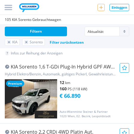
Einloggen
105 KIA Sorento Gebrauchtwagen
Filtern
KIA
Sorento
Filter zurücksetzen
Infos zur Reihung der Anzeigen
KIA Sorento 1,6 T-GDi Plug-In Hybrid GPF AWD
Platin...
Hybrid Elektro/Benzin, Automatik, gültiges Pickerl, Gewährleistung, Garantie
12
km
Premium
160
PS (118 kW)
€ 66.890
Auto-Wienmitte Steiner & Partner
1020 Wien, 02. Bezirk, Leopoldstadt
KIA Sorento 2,2 CRDi 4WD Platin Aut.