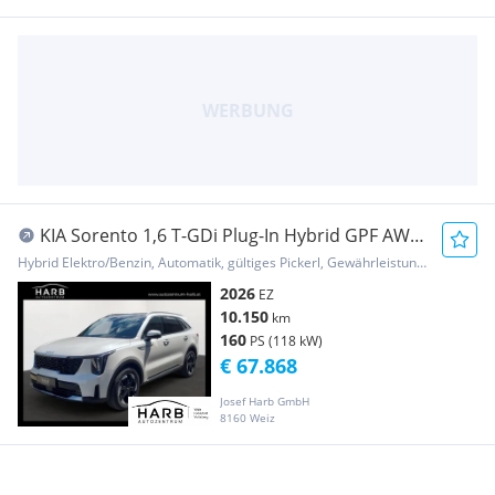
KIA Sorento 1,6 T-GDi Plug-In Hybrid GPF AWD
Platin...
Hybrid Elektro/Benzin, Automatik, gültiges Pickerl, Gewährleistung, Garantie
2026
EZ
10.150
km
160
PS (118 kW)
€ 67.868
Josef Harb GmbH
8160 Weiz