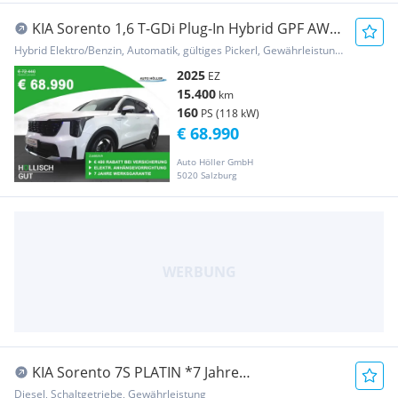
KIA Sorento 1,6 T-GDi Plug-In Hybrid GPF AWD
Platin...
Hybrid Elektro/Benzin, Automatik, gültiges Pickerl, Gewährleistung, Garantie
2025
EZ
15.400
km
160
PS (118 kW)
€ 68.990
Auto Höller GmbH
5020 Salzburg
KIA Sorento 7S PLATIN *7 Jahre
Werksgarantie, Vollau
Diesel, Schaltgetriebe, Gewährleistung