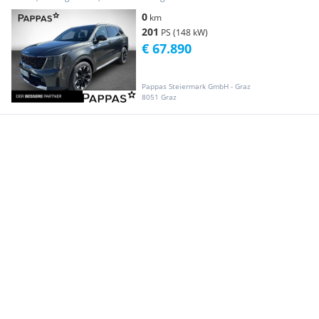
0
km
201
PS (148 kW)
€ 67.890
Pappas Steiermark GmbH - Graz
8051 Graz