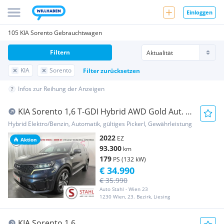
Einloggen
105 KIA Sorento Gebrauchtwagen
Filtern
KIA
Sorento
Filter zurücksetzen
Infos zur Reihung der Anzeigen
KIA Sorento 1,6 T-GDI Hybrid AWD Gold Aut. |
Auto S...
Hybrid Elektro/Benzin, Automatik, gültiges Pickerl, Gewährleistung
2022
EZ
Aktion
93.300
km
179
PS (132 kW)
€ 34.990
€ 35.990
Auto Stahl - Wien 23
1230 Wien, 23. Bezirk, Liesing
KIA Sorento 1,6