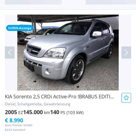
SUPER-Anzeige
KIA Sorento 2,5 CRDi Active-Pro !BRABUS EDITION!
Diesel, Schaltgetriebe, Gewährleistung
2005
145.000
140
EZ
km
PS (103 kW)
€ 8.990
Auto Pöttler GmbH
8224 Kaindorf