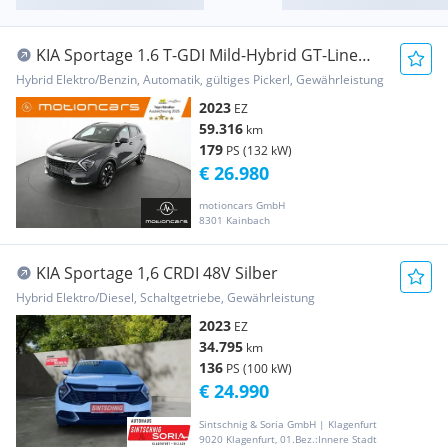
KIA Sportage 1.6 T-GDI Mild-Hybrid GT-Line
4WD AUT
Hybrid Elektro/Benzin, Automatik, gültiges Pickerl, Gewährleistung
2023
EZ
59.316
km
179
PS (132 kW)
€ 26.980
motioncars GmbH
8301 Kainbach
KIA Sportage 1,6 CRDI 48V Silber
Hybrid Elektro/Diesel, Schaltgetriebe, Gewährleistung
2023
EZ
34.795
km
136
PS (100 kW)
€ 24.990
Sintschnig & Soria GmbH | Klagenfurt
9020 Klagenfurt, 01.Bez.:Innere Stadt