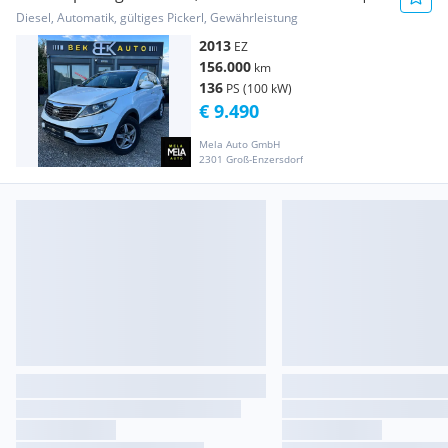
Anhänge...
Diesel, Automatik, gültiges Pickerl, Gewährleistung
2013
EZ
156.000
km
136
PS (100 kW)
€ 9.490
Mela Auto GmbH
2301 Groß-Enzersdorf