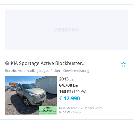
KIA Sportage Active Blockbuster
**Allrad**AHK**
Benzin, Automatik, gültiges Pickerl, Gewährleistung
2013
EZ
64.708
km
163
PS (120 kW)
€ 12.990
Dein Mentor KFZ-Handel GmbH
9400 Wolfsberg