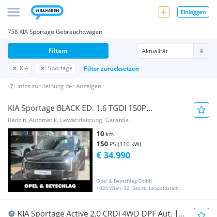
Einloggen
758 KIA Sportage Gebrauchtwagen
Filtern
KIA
Sportage
Filter zurücksetzen
Infos zur Reihung der Anzeigen
KIA Sportage BLACK ED. 1.6 TGDI 150P
Sitz+Lenkradhei
Benzin, Automatik, Gewährleistung, Garantie
10
km
150
PS (110 kW)
€ 34.990
Opel & Beyschlag GmbH
1020 Wien, 02. Bezirk, Leopoldstadt
KIA Sportage Active 2,0 CRDi 4WD DPF Aut. |