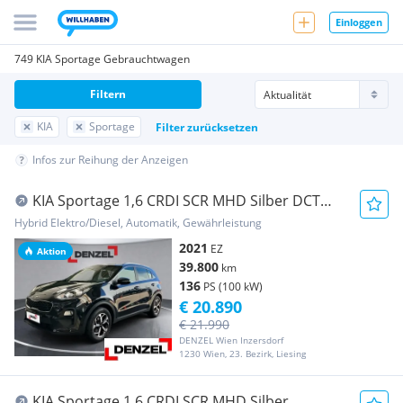
Einloggen
749 KIA Sportage Gebrauchtwagen
Filtern
KIA
Sportage
Filter zurücksetzen
Infos zur Reihung der Anzeigen
KIA Sportage 1,6 CRDI SCR MHD Silber DCT
Aut.
Hybrid Elektro/Diesel, Automatik, Gewährleistung
2021
EZ
Aktion
39.800
km
136
PS (100 kW)
€ 20.890
€ 21.990
DENZEL Wien Inzersdorf
1230 Wien, 23. Bezirk, Liesing
KIA Sportage 1,6 CRDI SCR MHD Silber