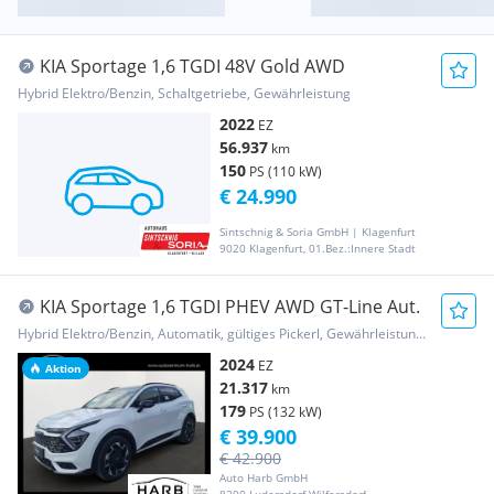
KIA Sportage 1,6 TGDI 48V Gold AWD
Hybrid Elektro/Benzin, Schaltgetriebe, Gewährleistung
2022
EZ
56.937
km
150
PS (110 kW)
€ 24.990
Sintschnig & Soria GmbH | Klagenfurt
9020 Klagenfurt, 01.Bez.:Innere Stadt
KIA Sportage 1,6 TGDI PHEV AWD GT-Line Aut.
Hybrid Elektro/Benzin, Automatik, gültiges Pickerl, Gewährleistung, Garantie
2024
EZ
Aktion
21.317
km
179
PS (132 kW)
€ 39.900
€ 42.900
Auto Harb GmbH