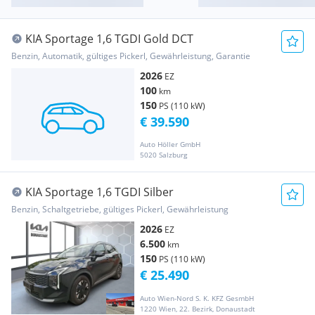
KIA Sportage 1,6 TGDI Gold DCT
Benzin, Automatik, gültiges Pickerl, Gewährleistung, Garantie
2026
EZ
100
km
150
PS (110 kW)
€ 39.590
Auto Höller GmbH
5020 Salzburg
KIA Sportage 1,6 TGDI Silber
Benzin, Schaltgetriebe, gültiges Pickerl, Gewährleistung
2026
EZ
6.500
km
150
PS (110 kW)
€ 25.490
Auto Wien-Nord S. K. KFZ GesmbH
1220 Wien, 22. Bezirk, Donaustadt