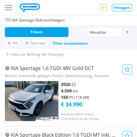
Einloggen
755 KIA Sportage Gebrauchtwagen
Filtern
KIA
Sportage
Filter zurücksetzen
Infos zur Reihung der Anzeigen
KIA Sportage 1,6 TGDI 48V Gold DCT
Benzin, Automatik, gültiges Pickerl, Gewährleistung, Garantie
2026
EZ
4.500
km
160
PS (118 kW)
€ 34.990
Autohaus Böhm Krems
3500 Krems an der Donau
KIA Sportage Black Edition 1.6 TGDI MT inkl. SD