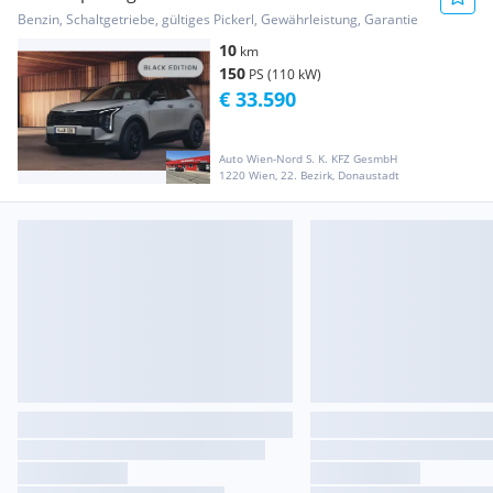
| A...
Benzin, Schaltgetriebe, gültiges Pickerl, Gewährleistung, Garantie
10
km
150
PS (110 kW)
€ 33.590
Auto Wien-Nord S. K. KFZ GesmbH
1220 Wien, 22. Bezirk, Donaustadt