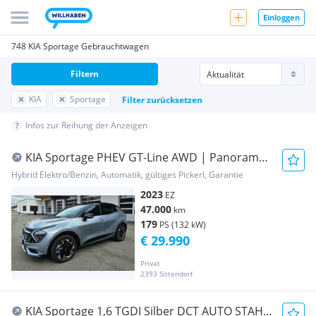
Einloggen
748 KIA Sportage Gebrauchtwagen
Filtern
KIA
Sportage
Filter zurücksetzen
Infos zur Reihung der Anzeigen
KIA Sportage PHEV GT-Line AWD | Panorama
| Automatik | Hybrid
Hybrid Elektro/Benzin, Automatik, gültiges Pickerl, Garantie
2023
EZ
47.000
km
179
PS (132 kW)
€ 29.990
Privat
2393 Sittendorf
KIA Sportage 1,6 TGDI Silber DCT AUTO STAHL