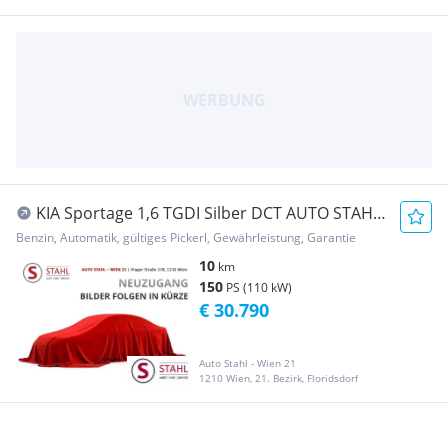
KIA Sportage 1,6 TGDI Silber DCT AUTO STAHL
WIEN 21...
Benzin, Automatik, gültiges Pickerl, Gewährleistung, Garantie
10
km
150
PS (110 kW)
€ 30.790
Auto Stahl - Wien 21
1210 Wien, 21. Bezirk, Floridsdorf