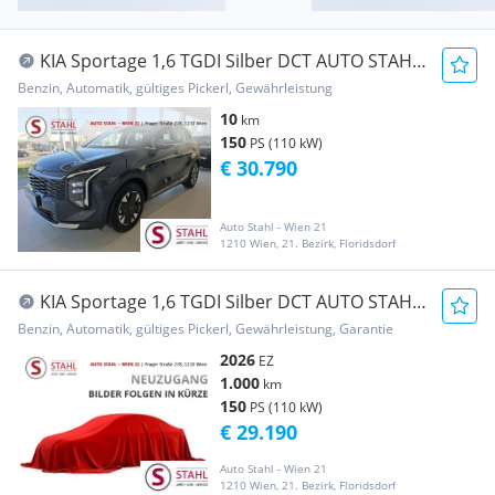
KIA Sportage 1,6 TGDI Silber DCT AUTO STAHL
WIEN 21...
Benzin, Automatik, gültiges Pickerl, Gewährleistung
10
km
150
PS (110 kW)
€ 30.790
Auto Stahl - Wien 21
1210 Wien, 21. Bezirk, Floridsdorf
KIA Sportage 1,6 TGDI Silber DCT AUTO STAHL
WIEN 21...
Benzin, Automatik, gültiges Pickerl, Gewährleistung, Garantie
2026
EZ
1.000
km
150
PS (110 kW)
€ 29.190
Auto Stahl - Wien 21
1210 Wien, 21. Bezirk, Floridsdorf