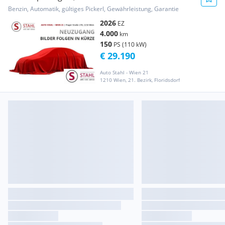
WIEN 21...
Benzin, Automatik, gültiges Pickerl, Gewährleistung, Garantie
2026
EZ
4.000
km
150
PS (110 kW)
€ 29.190
Auto Stahl - Wien 21
1210 Wien, 21. Bezirk, Floridsdorf