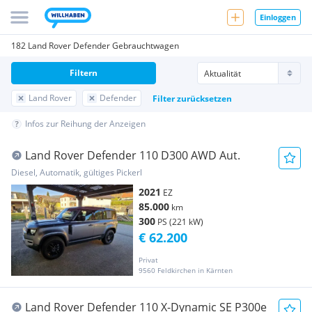
Einloggen
182 Land Rover Defender Gebrauchtwagen
Filtern
Land Rover
Defender
Filter zurücksetzen
Infos zur Reihung der Anzeigen
Land Rover Defender 110 D300 AWD Aut.
Diesel, Automatik, gültiges Pickerl
2021
EZ
85.000
km
300
PS (221 kW)
€ 62.200
Privat
9560 Feldkirchen in Kärnten
Land Rover Defender 110 X-Dynamic SE P300e