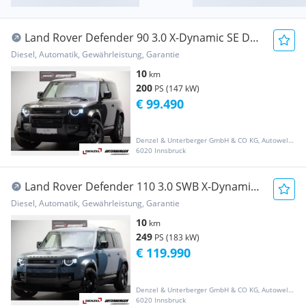
Land Rover Defender 90 3.0 X-Dynamic SE DAB
AHK
Diesel, Automatik, Gewährleistung, Garantie
10
km
200
PS (147 kW)
€ 99.490
Denzel & Unterberger GmbH & CO KG, Autowelt Innsbruck
6020 Innsbruck
Land Rover Defender 110 3.0 SWB X-Dynamic
HSE
Diesel, Automatik, Gewährleistung, Garantie
10
km
249
PS (183 kW)
€ 119.990
Denzel & Unterberger GmbH & CO KG, Autowelt Innsbruck
6020 Innsbruck