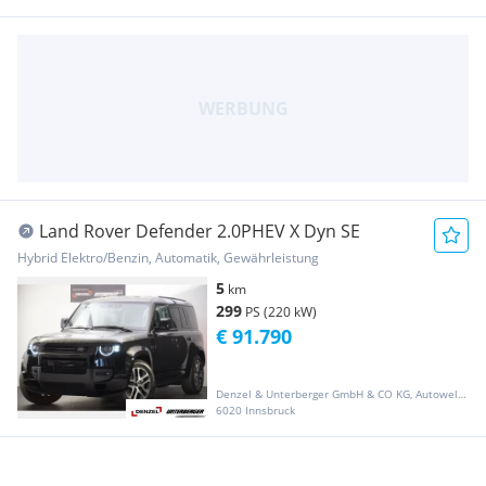
Land Rover Defender 2.0PHEV X Dyn SE
Hybrid Elektro/Benzin, Automatik, Gewährleistung
5
km
299
PS (220 kW)
€ 91.790
Denzel & Unterberger GmbH & CO KG, Autowelt Innsbruck
6020 Innsbruck