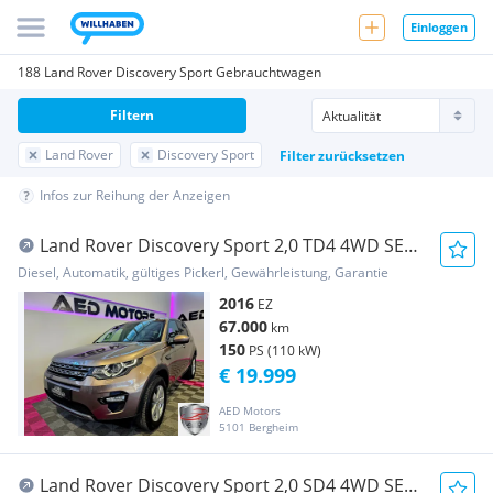
Einloggen
188 Land Rover Discovery Sport Gebrauchtwagen
Filtern
Land Rover
Discovery Sport
Filter zurücksetzen
Infos zur Reihung der Anzeigen
Land Rover Discovery Sport 2,0 TD4 4WD SE
Aut.
Diesel, Automatik, gültiges Pickerl, Gewährleistung, Garantie
2016
EZ
67.000
km
150
PS (110 kW)
€ 19.999
AED Motors
5101 Bergheim
Land Rover Discovery Sport 2,0 SD4 4WD SE