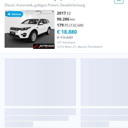
Aut. | 1.BESITZ |
Diesel, Automatik, gültiges Pickerl, Gewährleistung
2017
EZ
Aktion
90.286
km
179
PS (132 kW)
€ 18.880
€ 19.440
LCT Autohaus
1210 Wien, 21. Bezirk, Floridsdorf