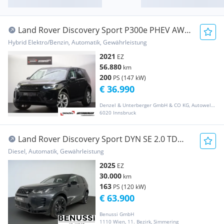
Land Rover Discovery Sport P300e PHEV AWD
SE Aut.
Hybrid Elektro/Benzin, Automatik, Gewährleistung
2021
EZ
56.880
km
200
PS (147 kW)
€ 36.990
Denzel & Unterberger GmbH & CO KG, Autowelt Innsbruck
6020 Innsbruck
Land Rover Discovery Sport DYN SE 2.0 TD
163HP MHEV AWD A9
Diesel, Automatik, Gewährleistung
2025
EZ
30.000
km
163
PS (120 kW)
€ 63.900
Benussi GmbH
1110 Wien, 11. Bezirk, Simmering