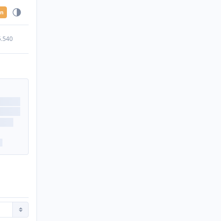
en
5.540