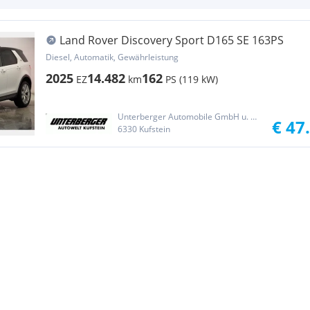
Land Rover Discovery Sport D165 SE 163PS
Diesel, Automatik, Gewährleistung
2025
14.482
162
EZ
km
PS (119 kW)
Unterberger Automobile GmbH u. Co. KG II
€ 47
6330 Kufstein