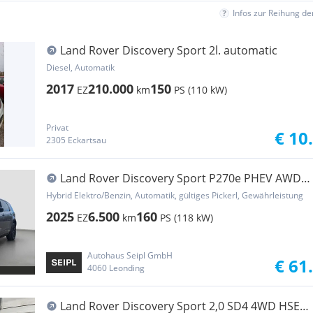
Infos zur Reihung d
Land Rover Discovery Sport 2l. automatic
Diesel, Automatik
2017
210.000
150
EZ
km
PS (110 kW)
Privat
€ 10
2305 Eckartsau
Land Rover Discovery Sport P270e PHEV AWD
Dynamic SE Aut.
Hybrid Elektro/Benzin, Automatik, gültiges Pickerl, Gewährleistung
2025
6.500
160
EZ
km
PS (118 kW)
Autohaus Seipl GmbH
€ 61
4060 Leonding
Land Rover Discovery Sport 2,0 SD4 4WD HSE