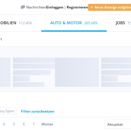
Nachrichten
Einloggen
|
Registrieren
Neue Anzeige aufgeb
OBILIEN
AUTO & MOTOR
JOBS
112.456
205.009
1
rt
ery Sport
Filter zurücksetzen
4
5
6
7
Weiter