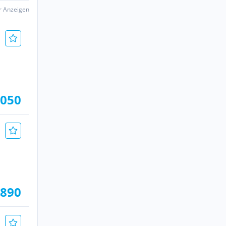
er Anzeigen
.050
.890