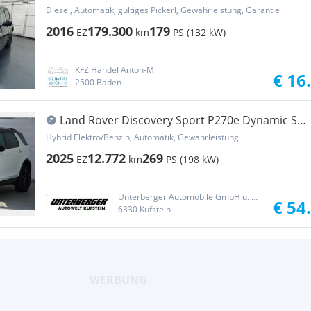
Aut.* SOFORT FI...
Diesel, Automatik, gültiges Pickerl, Gewährleistung, Garantie
2016
179.300
179
EZ
km
PS (132 kW)
KFZ Handel Anton-M
€ 16
2500 Baden
Land Rover Discovery Sport P270e Dynamic SE
1.5 PHEV
Hybrid Elektro/Benzin, Automatik, Gewährleistung
2025
12.772
269
EZ
km
PS (198 kW)
Unterberger Automobile GmbH u. Co. KG II
€ 54
6330 Kufstein