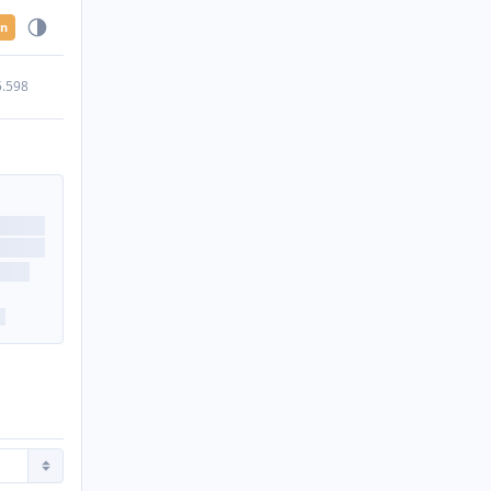
en
5.598