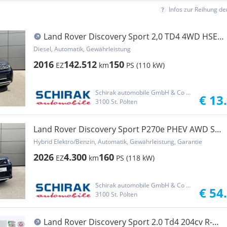
Infos zur Reihung d
Land Rover Discovery Sport 2,0 TD4 4WD HSE
Aut.
Diesel, Automatik, Gewährleistung
2016
142.512
150
EZ
km
PS (110 kW)
Schirak automobile GmbH & Co KG
€ 13
3100 St. Pölten
Land Rover Discovery Sport P270e PHEV AWD S
Aut.
Hybrid Elektro/Benzin, Automatik, Gewährleistung, Garantie
2026
4.300
160
EZ
km
PS (118 kW)
Schirak automobile GmbH & Co KG
€ 54
3100 St. Pölten
Land Rover Discovery Sport 2.0 Td4 204cv R-