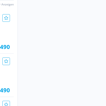
er Anzeigen
.490
.490