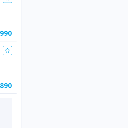
.990
.890