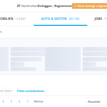
Nachrichten
Einloggen
|
Registrieren
Neue Anzeige aufgeb
OBILIEN
AUTO & MOTOR
JOBS
112.821
207.742
1
rt
ery Sport
Filter zurücksetzen
4
5
6
7
Weiter