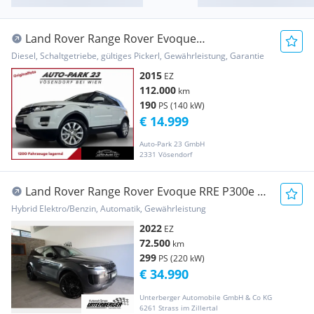
Land Rover Range Rover Evoque
2.2*190PS**LEDER*PANORAMA*MO...
Diesel, Schaltgetriebe, gültiges Pickerl, Gewährleistung, Garantie
2015
EZ
112.000
km
190
PS (140 kW)
€ 14.999
Auto-Park 23 GmbH
2331 Vösendorf
Land Rover Range Rover Evoque RRE P300e SE
DAB Tempomat
Hybrid Elektro/Benzin, Automatik, Gewährleistung
2022
EZ
72.500
km
299
PS (220 kW)
€ 34.990
Unterberger Automobile GmbH & Co KG
6261 Strass im Zillertal