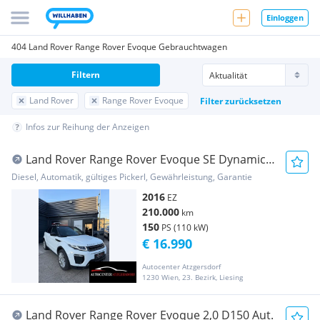
Einloggen
404 Land Rover Range Rover Evoque Gebrauchtwagen
Filtern
Land Rover
Range Rover Evoque
Filter zurücksetzen
Infos zur Reihung der Anzeigen
Land Rover Range Rover Evoque SE Dynamic
2,0 TD4 Aut.
Diesel, Automatik, gültiges Pickerl, Gewährleistung, Garantie
2016
EZ
210.000
km
150
PS (110 kW)
€ 16.990
Autocenter Atzgersdorf
1230 Wien, 23. Bezirk, Liesing
Land Rover Range Rover Evoque 2,0 D150 Aut.