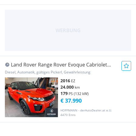
Land Rover Range Rover Evoque Cabriolet
HSE Dynamic 2,0 TD...
Diesel, Automatik, gültiges Pickerl, Gewährleistung
2016
EZ
24.000
km
179
PS (132 kW)
€ 37.990
HOFFMANN - derAutoDealer.at e.U.
4470 Enns