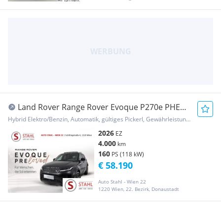
Land Rover Range Rover Evoque P270e PHEV
S AWD Aut. | Auto...
Hybrid Elektro/Benzin, Automatik, gültiges Pickerl, Gewährleistung, Garantie
2026
EZ
4.000
km
160
PS (118 kW)
€ 58.190
Auto Stahl - Wien 22
1220 Wien, 22. Bezirk, Donaustadt