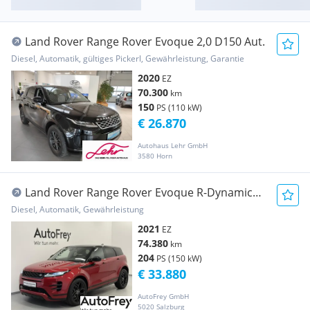
Land Rover Range Rover Evoque 2,0 D150 Aut.
Diesel, Automatik, gültiges Pickerl, Gewährleistung, Garantie
2020
EZ
70.300
km
150
PS (110 kW)
€ 26.870
Autohaus Lehr GmbH
3580 Horn
Land Rover Range Rover Evoque R-Dynamic
SE D200 AWD
Diesel, Automatik, Gewährleistung
2021
EZ
74.380
km
204
PS (150 kW)
€ 33.880
AutoFrey GmbH
5020 Salzburg