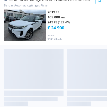
Benzin, Automatik, gültiges Pickerl
2019
EZ
105.000
km
249
PS (183 kW)
€ 24.900
Privat
9500 Villach