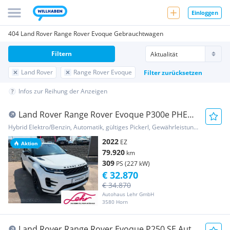
Einloggen
404 Land Rover Range Rover Evoque Gebrauchtwagen
Filtern
Land Rover
Range Rover Evoque
Filter zurücksetzen
Infos zur Reihung der Anzeigen
Land Rover Range Rover Evoque P300e PHEV
AWD R-Dynamic S Aut.
Hybrid Elektro/Benzin, Automatik, gültiges Pickerl, Gewährleistung, Garantie
2022
EZ
Aktion
79.920
km
309
PS (227 kW)
€ 32.870
€ 34.870
Autohaus Lehr GmbH
3580 Horn
Land Rover Range Rover Evoque P250 SE Aut.