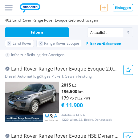
Einloggen
402 Land Rover Range Rover Evoque Gebrauchtwagen
Filtern
Land Rover
Range Rover Evoque
Filter zurücksetzen
Infos zur Reihung der Anzeigen
Land Rover Range Rover Evoque Evoque 2.0
Td4 HSE/Automatic/Garantie
Diesel, Automatik, gültiges Pickerl, Gewährleistung
2015
EZ
196.500
km
179
PS (132 kW)
€ 11.900
Autohaus M & A
1220 Wien, 22. Bezirk, Donaustadt
Land Rover Range Rover Evoque HSE Dynamic