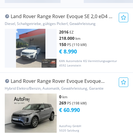
Land Rover Range Rover Evoque SE 2,0 eD4 e-
Capability
Diesel, Schaltgetriebe, gültiges Pickerl, Gewährleistung
2016
EZ
218.000
km
150
PS (110 kW)
€ 8.990
KAN Automobile KG Vermittlungsagentur
4592 Leonstein
Land Rover Range Rover Evoque Evoque
269PS Dynamic SE PHEV
Hybrid Elektro/Benzin, Automatik, Gewährleistung, Garantie
0
km
269
PS (198 kW)
€ 60.990
AutoFrey GmbH
5020 Salzburg