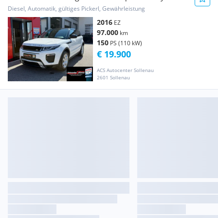
2,0 TD4 Aut.
Diesel, Automatik, gültiges Pickerl, Gewährleistung
2016
EZ
97.000
km
150
PS (110 kW)
€ 19.900
ACS Autocenter Sollenau
2601 Sollenau