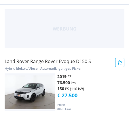
Land Rover Range Rover Evoque D150 S
Hybrid Elektro/Diesel, Automatik, gültiges Pickerl
2019
EZ
76.500
km
150
PS (110 kW)
€ 27.500
Privat
8020 Graz