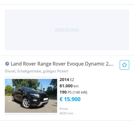
Land Rover Range Rover Evoque Dynamic 2,2
SD4
Diesel, Schaltgetriebe, gültiges Pickerl
2014
EZ
81.000
km
190
PS (140 kW)
€ 15.900
Privat
4020 Linz