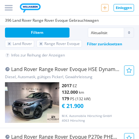
Einloggen
396 Land Rover Range Rover Evoque Gebrauchtwagen
Filtern
Land Rover
Range Rover Evoque
Filter zurücksetzen
Infos zur Reihung der Anzeigen
Land Rover Range Rover Evoque HSE Dynamic
2,0 TD4 Aut.*MEM...
Diesel, Automatik, gültiges Pickerl, Gewährleistung
2017
EZ
132.000
km
179
PS (132 kW)
€ 21.900
M.K. Automobile Hörsching GmbH
4063 Hörsching
Land Rover Range Rover Evoque P270e PHEV