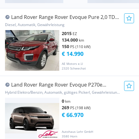
Land Rover Range Rover Evoque Pure 2,0 TD4
Aut. *1.HAND:GA...
Diesel, Automatik, Gewährleistung
2015
EZ
134.000
km
150
PS (110 kW)
€ 14.990
AE Motors e.U
2320 Schwechat
Land Rover Range Rover Evoque P270e
Hoxton Edition PHEV Aut.
Hybrid Elektro/Benzin, Automatik, gültiges Pickerl, Gewährleistung, Garantie
0
km
269
PS (198 kW)
€ 66.970
Autohaus Lehr GmbH
3580 Horn