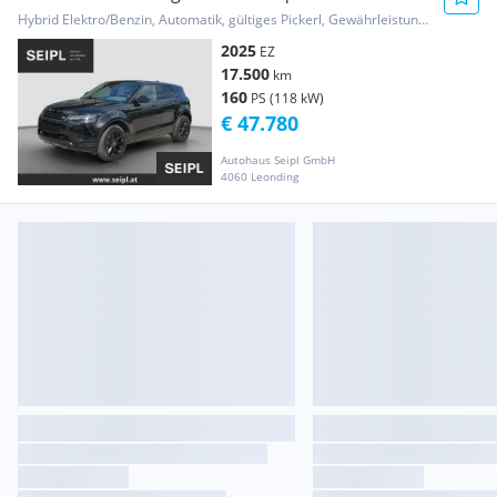
S AWD Aut. el.AHK!
Hybrid Elektro/Benzin, Automatik, gültiges Pickerl, Gewährleistung, Garantie
2025
EZ
17.500
km
160
PS (118 kW)
€ 47.780
Autohaus Seipl GmbH
4060 Leonding