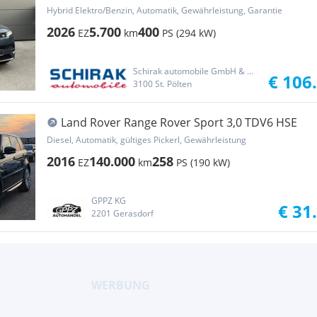
AWD Dynamic SE Aut.
Hybrid Elektro/Benzin, Automatik, Gewährleistung, Garantie
2026
5.700
400
EZ
km
PS (294 kW)
Schirak automobile GmbH & Co KG
€ 106
3100 St. Pölten
Land Rover Range Rover Sport 3,0 TDV6 HSE
Diesel, Automatik, gültiges Pickerl, Gewährleistung
2016
140.000
258
EZ
km
PS (190 kW)
GPPZ KG
€ 31
2201 Gerasdorf