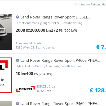
Infos zur Reihung d
Land Rover Range Rover Sport DIESEL
***MEGA-VOLL***MIT NEU...
Diesel, Automatik, gültiges Pickerl, Gewährleistung
2008
200.000
272
EZ
km
PS (200 kW)
Autohaus Jakob Wien
€ 7
1230 Wien, 23. Bezirk, Liesing
Land Rover Range Rover Sport P460e PHEV
AWD Dynamic SE Aut.
Hybrid Elektro/Benzin, Automatik, Gewährleistung
10
400
km
PS (294 kW)
DENZEL Graz
€ 128
8052 Graz
Land Rover Range Rover Sport P460e PHEV