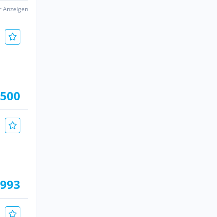
er Anzeigen
.500
.993