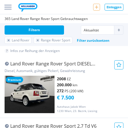
Einloggen
365 Land Rover Range Rover Sport Gebrauchtwagen
Filtern
Land Rover
Range Rover Sport
Filter zurücksetzen
Infos zur Reihung der Anzeigen
Land Rover Range Rover Sport DIESEL
***MEGA-VOLL***MIT NEU...
Diesel, Automatik, gültiges Pickerl, Gewährleistung
2008
EZ
Premium
200.000
km
272
PS (200 kW)
€ 7.500
Autohaus Jakob Wien
1230 Wien, 23. Bezirk, Liesing
Land Rover Range Rover Sport 2,7 Td V6