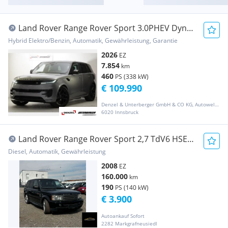
Land Rover Range Rover Sport 3.0PHEV Dyn
HSE
Hybrid Elektro/Benzin, Automatik, Gewährleistung, Garantie
2026
EZ
7.854
km
460
PS (338 kW)
€ 109.990
Denzel & Unterberger GmbH & CO KG, Autowelt Innsbruck
6020 Innsbruck
Land Rover Range Rover Sport 2,7 TdV6 HSE
DPF
Diesel, Automatik, Gewährleistung
2008
EZ
160.000
km
190
PS (140 kW)
€ 3.900
Autoankauf Sofort
2282 Markgrafneusiedl