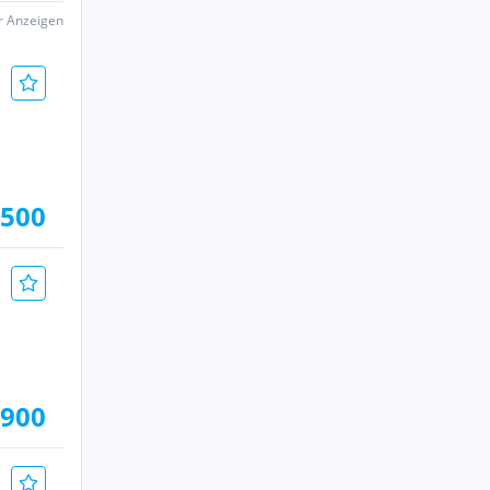
er Anzeigen
.500
.900