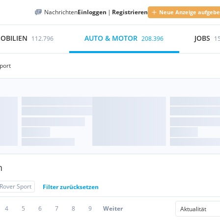
Nachrichten
Einloggen
|
Registrieren
Neue Anzeige aufgeb
OBILIEN
AUTO & MOTOR
JOBS
112.796
208.396
1
port
n
Rover Sport
Filter zurücksetzen
4
5
6
7
8
9
Weiter