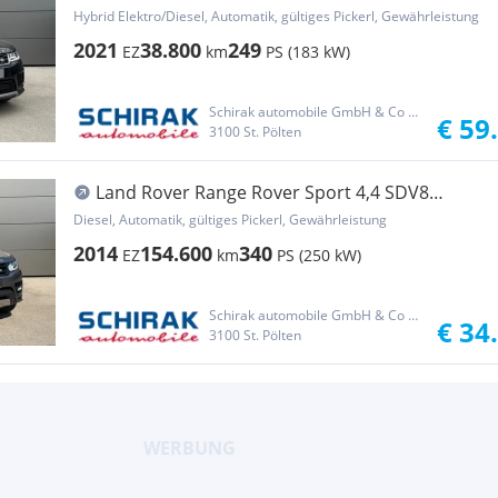
MHEV AWD SE Aut.
Hybrid Elektro/Diesel, Automatik, gültiges Pickerl, Gewährleistung
2021
38.800
249
EZ
km
PS (183 kW)
Schirak automobile GmbH & Co KG
€ 59
3100 St. Pölten
Land Rover Range Rover Sport 4,4 SDV8
Autobiography Dynami...
Diesel, Automatik, gültiges Pickerl, Gewährleistung
2014
154.600
340
EZ
km
PS (250 kW)
Schirak automobile GmbH & Co KG
€ 34
3100 St. Pölten