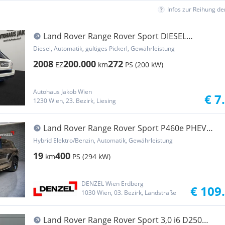
Infos zur Reihung d
Land Rover Range Rover Sport DIESEL
***MEGA-VOLL***MIT NEU...
Diesel, Automatik, gültiges Pickerl, Gewährleistung
2008
200.000
272
EZ
km
PS (200 kW)
Autohaus Jakob Wien
€ 7
1230 Wien, 23. Bezirk, Liesing
Land Rover Range Rover Sport P460e PHEV
AWD Dynamic SE Aut.
Hybrid Elektro/Benzin, Automatik, Gewährleistung
19
400
km
PS (294 kW)
DENZEL Wien Erdberg
€ 109
1030 Wien, 03. Bezirk, Landstraße
Land Rover Range Rover Sport 3,0 i6 D250