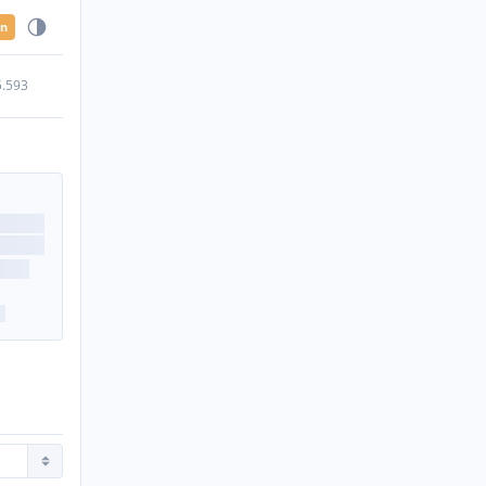
en
5.593