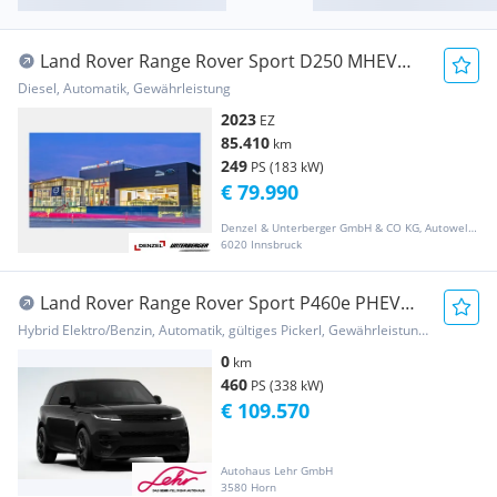
Land Rover Range Rover Sport D250 MHEV
AWD Dynamic SE Aut.
Diesel, Automatik, Gewährleistung
2023
EZ
85.410
km
249
PS (183 kW)
€ 79.990
Denzel & Unterberger GmbH & CO KG, Autowelt Innsbruck
6020 Innsbruck
Land Rover Range Rover Sport P460e PHEV
AWD Dynamic SE Aut.
Hybrid Elektro/Benzin, Automatik, gültiges Pickerl, Gewährleistung, Garantie
0
km
460
PS (338 kW)
€ 109.570
Autohaus Lehr GmbH
3580 Horn