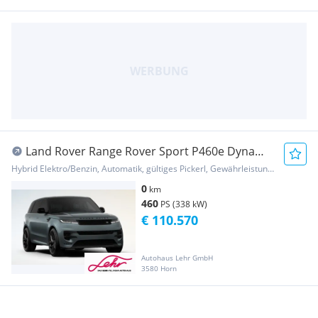
Land Rover Range Rover Sport P460e Dynamic
SE AWD Aut.
Hybrid Elektro/Benzin, Automatik, gültiges Pickerl, Gewährleistung, Garantie
0
km
460
PS (338 kW)
€ 110.570
Autohaus Lehr GmbH
3580 Horn