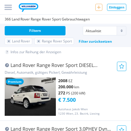
Einloggen
366 Land Rover Range Rover Sport Gebrauchtwagen
Filtern
Land Rover
Range Rover Sport
Filter zurücksetzen
Infos zur Reihung der Anzeigen
Land Rover Range Rover Sport DIESEL
***MEGA-VOLL***MIT NEU...
Diesel, Automatik, gültiges Pickerl, Gewährleistung
2008
EZ
Premium
200.000
km
272
PS (200 kW)
€ 7.500
Autohaus Jakob Wien
1230 Wien, 23. Bezirk, Liesing
Land Rover Range Rover Sport 3.0PHEV Dyn