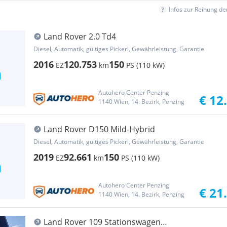
Infos zur Reihung d
Land Rover 2.0 Td4
Diesel, Automatik, gültiges Pickerl, Gewährleistung, Garantie
2016
120.753
150
EZ
km
PS (110 kW)
Autohero Center Penzing
€ 12
1140 Wien, 14. Bezirk, Penzing
Land Rover D150 Mild-Hybrid
Diesel, Automatik, gültiges Pickerl, Gewährleistung, Garantie
2019
92.661
150
EZ
km
PS (110 kW)
Autohero Center Penzing
€ 21
1140 Wien, 14. Bezirk, Penzing
Land Rover 109 Stationswagen