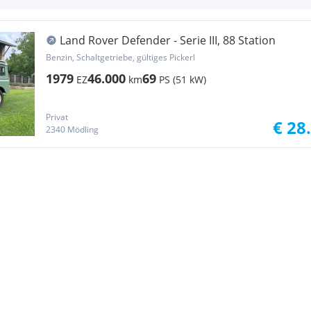
Land Rover Defender - Serie III, 88 Station
Benzin, Schaltgetriebe, gültiges Pickerl
1979
46.000
69
EZ
km
PS (51 kW)
Privat
€ 28
2340 Mödling