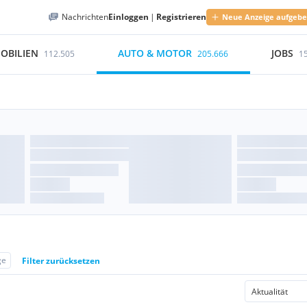
Nachrichten
Einloggen
|
Registrieren
Neue Anzeige aufgeb
OBILIEN
AUTO & MOTOR
JOBS
112.505
205.666
1
ge
Filter zurücksetzen