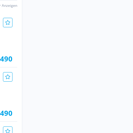
er Anzeigen
.490
.490