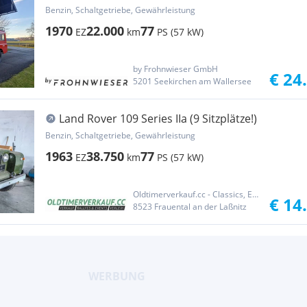
Feuerwehrfahrzeug Oltimer Ros...
Benzin, Schaltgetriebe, Gewährleistung
1970
22.000
77
EZ
km
PS (57 kW)
by Frohnwieser GmbH
€ 24
5201 Seekirchen am Wallersee
Land Rover 109 Series IIa (9 Sitzplätze!)
Benzin, Schaltgetriebe, Gewährleistung
1963
38.750
77
EZ
km
PS (57 kW)
Oldtimerverkauf.cc - Classics, Exotics & Sports Cars
€ 14
8523 Frauental an der Laßnitz