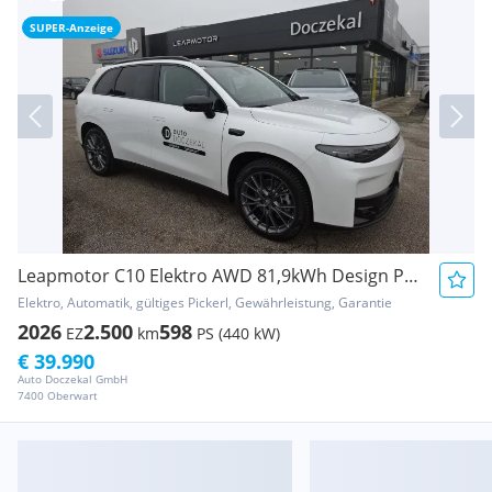
SUPER-Anzeige
Leapmotor C10 Elektro AWD 81,9kWh Design ProMax *ALLRAD* ...
Elektro, Automatik, gültiges Pickerl, Gewährleistung, Garantie
2026
2.500
598
EZ
km
PS (440 kW)
€ 39.990
Auto Doczekal GmbH
7400 Oberwart