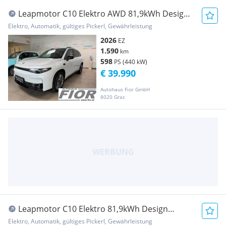
Leapmotor C10 Elektro AWD 81,9kWh Design
ProMax (L1084)
Elektro, Automatik, gültiges Pickerl, Gewährleistung
2026
EZ
1.590
km
598
PS (440 kW)
€ 39.990
Autohaus Fior GmbH
8020 Graz
Leapmotor C10 Elektro 81,9kWh Design
ProMax (WLTP Reichwe...
Elektro, Automatik, gültiges Pickerl, Gewährleistung