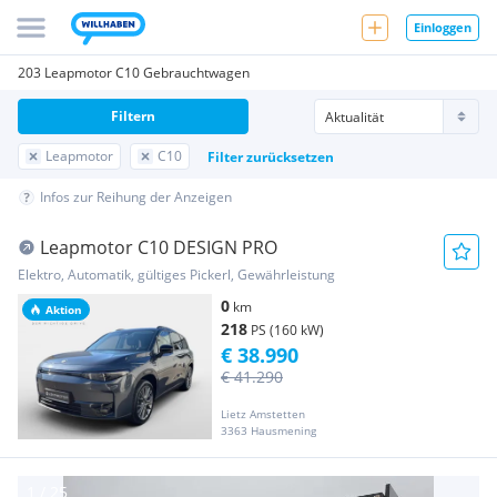
Einloggen
203 Leapmotor C10 Gebrauchtwagen
Filtern
Leapmotor
C10
Filter zurücksetzen
Infos zur Reihung der Anzeigen
Leapmotor C10 DESIGN PRO
Elektro, Automatik, gültiges Pickerl, Gewährleistung
0
km
Aktion
218
PS (160 kW)
€ 38.990
€ 41.290
Lietz Amstetten
3363 Hausmening