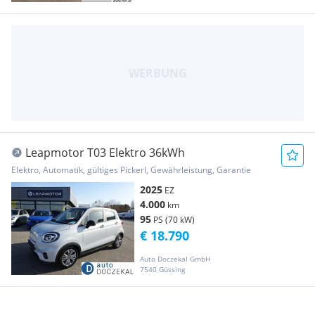
Leapmotor T03 Elektro 36kWh
Elektro, Automatik, gültiges Pickerl, Gewährleistung, Garantie
2025
EZ
4.000
km
95
PS (70 kW)
€ 18.790
Auto Doczekal GmbH
7540 Güssing