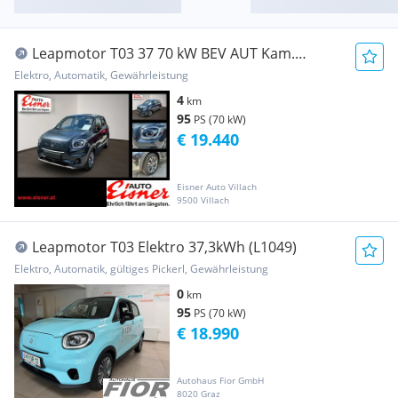
Leapmotor T03 37 70 kW BEV AUT Kam.
KeyLess KlimaA LM Navi
Elektro, Automatik, Gewährleistung
4
km
95
PS (70 kW)
€ 19.440
Eisner Auto Villach
9500 Villach
Leapmotor T03 Elektro 37,3kWh (L1049)
Elektro, Automatik, gültiges Pickerl, Gewährleistung
0
km
95
PS (70 kW)
€ 18.990
Autohaus Fior GmbH
8020 Graz