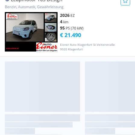
Benzin, Automatik, Gewährleistung
2026
EZ
4
km
95
PS (70 kW)
€ 21.490
Eisner Auto Klagenfurt St.Veiterstraße
9020 Klagenfurt